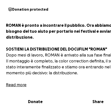
Donation protected
ROMAN è pronto a incontrare il pubblico. Ora abbiam
bisogno del tuo aiuto per portarlo nei festival e avviar
distribuzione.
SOSTIENI LA DISTRIBUZIONE DEL DOCUFILM "ROMAN"
Dopo mesi di lavoro, ROMAN è arrivato alla sua fase fina
Il montaggio è completo, la color correction definita, il 
stato interamente finalizzato e stiamo ora entrando nel
momento più decisivo: la distribuzione.
Abbiamo già avviato colloqui conoscitivi con due realtà
Read more
distributive e il film si sta preparando al percorso festival
Per completare questi ultimi step e portare ROMAN al p
Donate
Share
abbiamo bisogno del tuo sostegno.