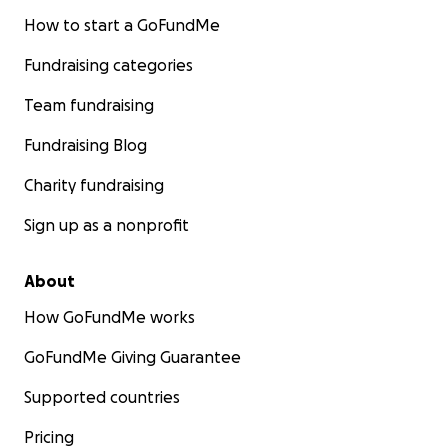
How to start a GoFundMe
Fundraising categories
Team fundraising
Fundraising Blog
Charity fundraising
Sign up as a nonprofit
About
How GoFundMe works
GoFundMe Giving Guarantee
Visita il
sito web ufficiale del docufilm
per maggiori
Supported countries
informazioni.
Pricing