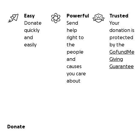
Easy
Powerful
Trusted
Donate
Send
Your
quickly
help
donation is
and
right to
protected
easily
the
by the
people
GoFundMe
and
Giving
causes
Guarantee
you care
about
Secondary menu
Donate