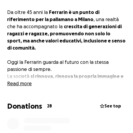
Da oltre 45 anni la
Ferrarin è un punto di
riferimento per la pallamano a Milano
, una realtà
che ha accompagnato la
crescita di generazioni di
ragazzi e ragazze, promuovendo non solo lo
sport, ma anche valori educativi, inclusione e senso
di comunità.
Oggi la Ferrarin guarda al futuro con la stessa
passione di sempre.
La società
si rinnova, rinnova la propria immagine e
investe in nuovi progetti per continuare a essere la
Read more
casa della pallamano milanese
e il punto di
riferimento per tutti coloro che amano questo sport.
Donations
28
See top
Per realizzare questo percorso di crescita abbiamo
bisogno anche del tuo aiuto. Con la tua donazione
contribuirai a sostenere lo sviluppo della società, il