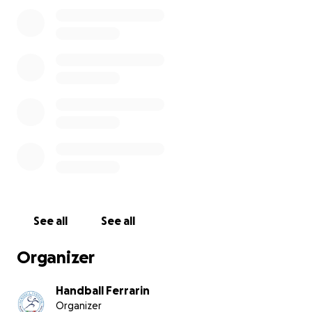
rinnovamento dei materiali e dell'identità del club e
a offrire ai nostri atleti le migliori opportunità per
allenarsi, crescere e inseguire i propri sogni.
Ogni contributo, piccolo o grande, è un
investimento nel futuro dei nostri ragazzi e delle
nostre ragazze e nella possibilità di continuare a
portare la pallamano nel cuore di Milano e portare i
colori Ferrarin. Ogni kit gara costa 90€ con il tuo
contributo potremo rinnovare i kit per i nostri 160
atleti.
Sostieni la Ferrarin. Dona e condividi questa iniziativa:
insieme possiamo costruire il prossimo capitolo della
See all
See all
nostra storia.
Organizer
Handball Ferrarin
Organizer