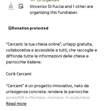
Vincenzo Di Fuccia and 1 other are
organizing this fundraiser.
Donation protected
“Cercami: la tua chiesa online”, un’app gratuita,
collaborativa e accessibile a tutti, che raccoglie e
diffonde tutte le informazioni delle chiese e
parrocchie italiane.
Cos’è Cercami
“Cercami” è un progetto innovativo, nato da
un’esigenza concreta: rendere le parrocchie
accessibili a chiunque, ovunque, in qualunque
momento, in modo semplice, inclusivo e aggiornato.
Read more
Nel nostro Paese ci sono oltre 43 milioni di cristiani, e