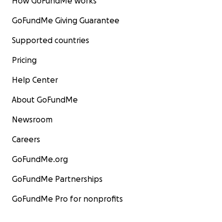
How GoFundMe works
GoFundMe Giving Guarantee
Supported countries
Pricing
Help Center
About GoFundMe
Newsroom
Careers
GoFundMe.org
GoFundMe Partnerships
GoFundMe Pro for nonprofits