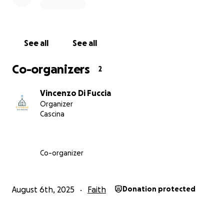
eventi, attività giovanili
Leggere storia, architettura, curiosità delle chiese
Filtrare la ricerca in base alle esigenze (es. oratorio,
corsi prematrimoniali, volontariato)
See all
See all
Consultare la liturgia del giorno e la storia del santo
del giorno
Co-organizers
2
✍️ Aggiornare direttamente i dati della tua
parrocchia, come cittadino o referente, in modo
Vincenzo Di Fuccia
controllato e sicuro
Organizer
Cascina
Tutto questo in un’unica app, gratuita, intuitiva,
colorata e pensata per tutte le età.
Co-organizer
Perché chiediamo il tuo aiuto:
L’app è completamente sviluppata e funzionante,
ma ora inizia la sfida vera: farla conoscere.
August 6th, 2025
Faith
Donation protected
Per questo chiediamo il tuo sostegno:
Il patrimonio culturale italiano è rappresentato quasi