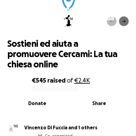
Sostieni ed aiuta a
promuovere Cercami: La tua
chiesa online
Sostieni ed aiuta a
promuovere Cercami: La tua
chiesa online
€545
raised
of
€2.4K
0% complete
Donate
Share
Vincenzo Di Fuccia and 1 others
Co-organized