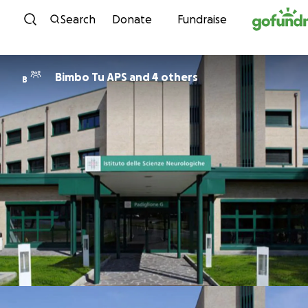
Skip to content
Search
Donate
Fundraise
Bimbo Tu APS and 4 others
B