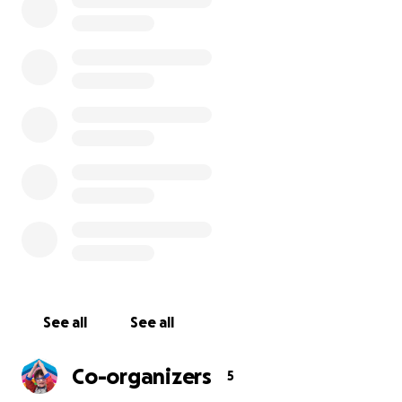
Durante l’emergenza Coronavirus Bimbo Tu, grazie a
questa raccolta fondi e alla generosità di tutti coloro
che hanno creduto nella sua causa, è riuscita ad
aiutare concretamente i reparti Covid ricavati presso
l’IRCCS Istituto delle Scienze Neurologiche e
l’Ospedale Bellaria di Bologna.
Oggi Bimbo Tu, con questa raccolta fondi, vuole
continuare a stare accanto agli ospedali bolognesi e
aiutare l’
Ospedale Maggiore
- diventato
recentemente parte dell’Hub nazionale e regionale
di Terapia Intensiva della Regione Emilia-Romagna -
ad
allestire una stanza dedicata ad ospitare i
pazienti Covid pediatrici.
See all
See all
Aiutaci a realizzare questo importante progetto,
Co-organizers
5
anche una piccola donazione può fare la differenza!