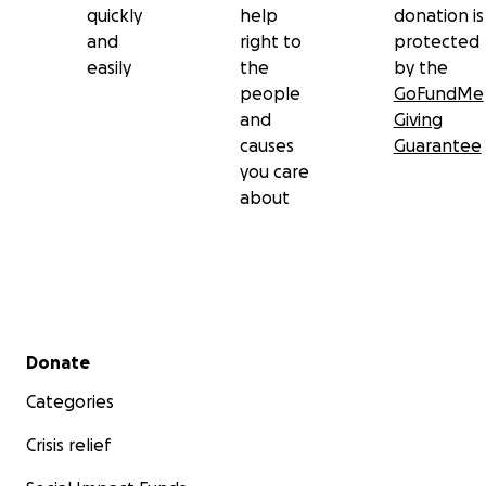
quickly
help
donation is
and
right to
protected
easily
the
by the
people
GoFundMe
and
Giving
causes
Guarantee
you care
about
Secondary menu
Donate
Categories
Crisis relief