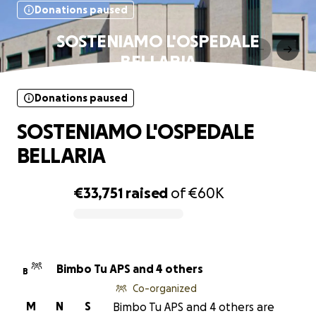
Donations paused
SOSTENIAMO L'OSPEDALE
BELLARIA
Donations paused
SOSTENIAMO L'OSPEDALE
BELLARIA
€33,751
raised
of
€60K
0% complete
Bimbo Tu APS and 4 others
B
Co-organized
M
N
S
Bimbo Tu APS and 4 others are