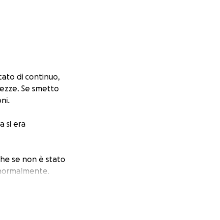
ato di continuo,
arezze. Se smetto
ni.
a si era
anche se non è stato
e normalmente.
mitare e non
mi hanno detto che