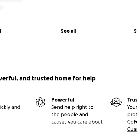
l
See all
S
werful, and trusted home for help
Powerful
Tru
ickly and
Send help right to
Your
the people and
pro
causes you care about
GoF
Gua