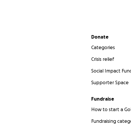
Secondary menu
Donate
Categories
Crisis relief
Social Impact Fun
Supporter Space
Fundraise
How to start a 
Fundraising categ