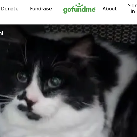
Sig
Skip to content
Donate
Fundraise
About
in
ni