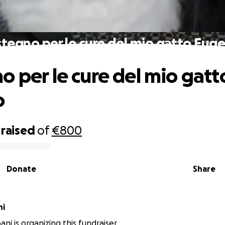
tegno per le cure del mio gatto Eug
o per le cure del mio gatt
o
raised
of
€800
Donate
Share
ni
ni is organizing this fundraiser.