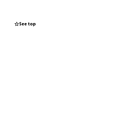
etto che adesso
See top
una cifra che
 della metà e, al
e della
ogni contributo,
i progressi di