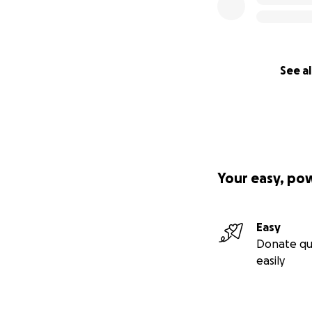
See al
Your easy, po
Easy
Donate qu
easily