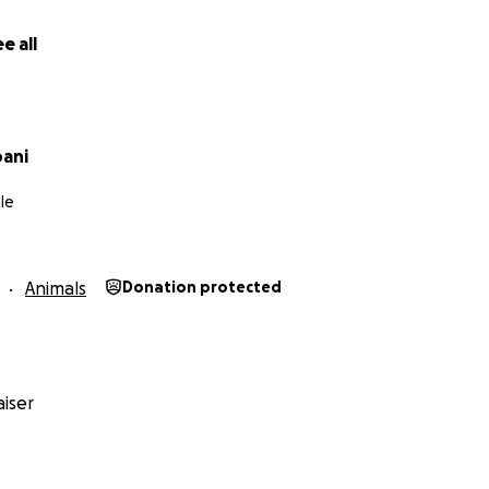
e all
bani
le
Animals
Donation protected
iser