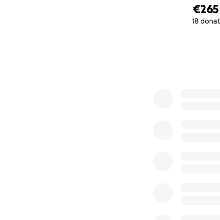
€265
18 donat
0% complete