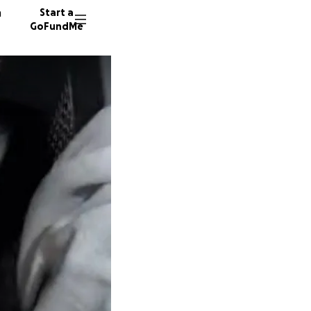
n
Start a
GoFundMe