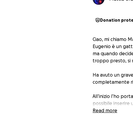
Donation prot
Ciao, mi chiamo Ma
Eugenio è un gatt
ma quando decide d
troppo presto, si 
Ha avuto un grave 
completamente ri
All’inizio l’ho por
possibile inserir
Dopo qualche ora a
Read more
riusciva più a muo
le sue condizioni 