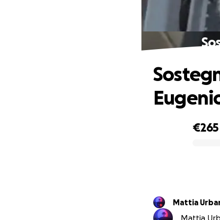
Sos
Sostegn
Eugeni
€265
0% complete
Mattia Urba
Mattia Urba