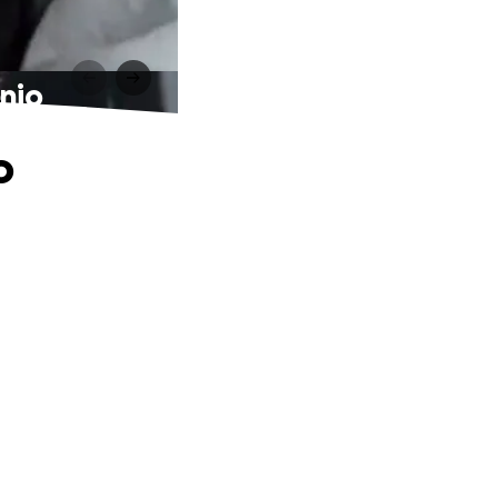
enio
o