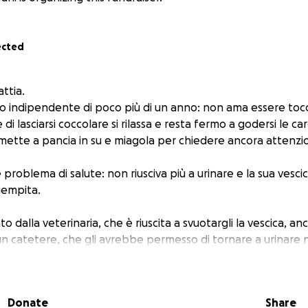
ected
ttia.
o indipendente di poco più di un anno: non ama essere tocc
i lasciarsi coccolare si rilassa e resta fermo a godersi le c
mette a pancia in su e miagola per chiedere ancora attenzio
problema di salute: non riusciva più a urinare e la sua vescic
empita.
tato dalla veterinaria, che è riuscita a svuotargli la vescica, 
e un catetere, che gli avrebbe permesso di tornare a urinar
 casa, la situazione è peggiorata: Eugenio ha iniziato a vo
versi. A quel punto l’ho portato d’urgenza in clinica, dove 
erano molto gravi.
Donate
Share