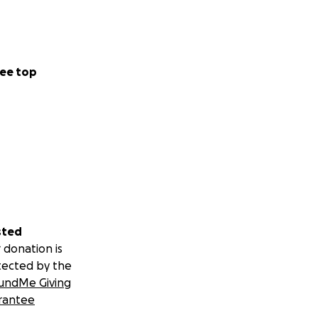
ee top
sted
 donation is
tected by the
undMe Giving
rantee