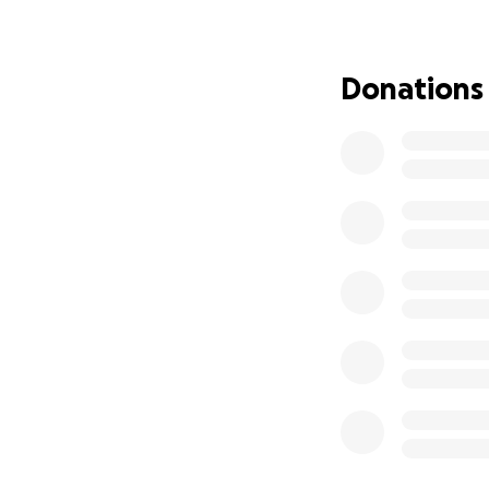
Per fortuna lì son
Eugenio sta megli
Donations
Purtroppo però le 
equivale praticame
momento delle dim
veterinaria, che n
Per questo motivo 
anche piccolo, sa
Aggiornerò la racco
Eugenio.