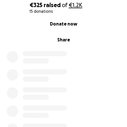
€325
raised
of
€1.2K
15 donations
0% complete
Donate now
Share