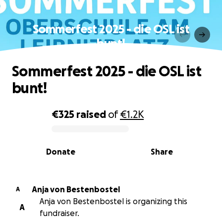
Sommerfest 2025 - die OSL ist
bunt!
Sommerfest 2025 - die OSL ist
bunt!
€325
raised
of
€1.2K
0% complete
Donate
Share
Anja von Bestenbostel
A
Anja von Bestenbostel is organizing this
A
fundraiser.