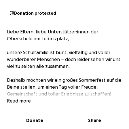
Donation protected
Liebe Eltern, liebe Unterstützer:innen der
Oberschule am Leibnizplatz,
unsere Schulfamilie ist bunt, vielfältig und voller
wunderbarer Menschen – doch leider sehen wir uns
viel zu selten alle zusammen.
Deshalb möchten wir ein großes Sommerfest auf die
Beine stellen, um einen Tag voller Freude,
Gemeinschaft und toller Erlebnisse zu schaffen!
Damit das Fest für alle ein voller Erfolg wird,
Read more
brauchen wir jedoch eure Unterstützung.
Donate
Share
Mit eurer Spende finanzieren wir: