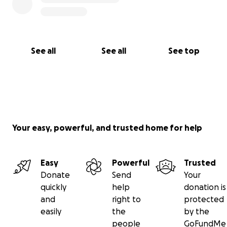
See all
See all
See top
Your easy, powerful, and trusted home for help
Easy
Powerful
Trusted
Donate
Send
Your
quickly
help
donation is
and
right to
protected
easily
the
by the
people
GoFundMe