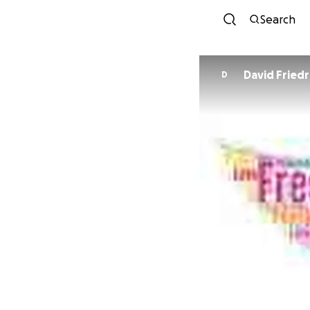
Search
David Friedr
D