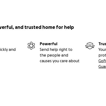
werful, and trusted home for help
Powerful
Tru
ickly and
Send help right to
Your
the people and
pro
causes you care about
GoF
Gua