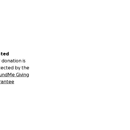
sted
 donation is
tected by the
undMe Giving
rantee