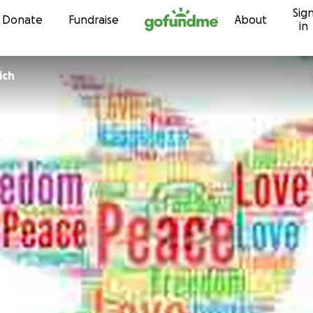
Sig
Skip to content
Donate
Fundraise
About
in
ich