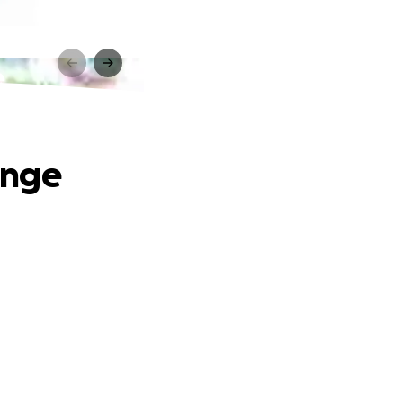
e
linge