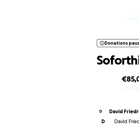
Donations pau
Donations pau
Soforthi
€85,
0% complete
David Friedr
D
D
David Fried