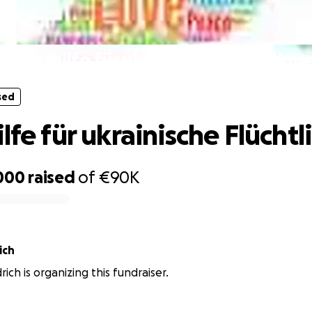
sed
Soforthilfe für ukrainische Flüchtling
sed
lfe für ukrainische Flücht
000
raised
of
€90K
ich
rich is organizing this fundraiser.