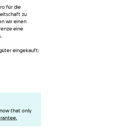
o für die
eitschaft zu
en wir einen
renze eine
.
güter eingekauft:
t. Aktuell
know that only
rantee.