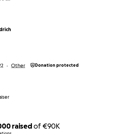
 hinaus gesammelt und nicht für die akute Notfallversorgu
drich
L - Wir helfen Kindern“ spenden.
ine, Betrag hilft enorm!
nterstützung!
22
Other
Donation protected
iser
000
raised
of
€90K
ations