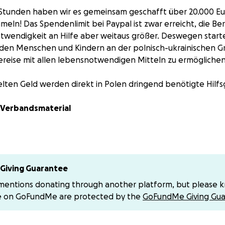
2 Stunden haben wir es gemeinsam geschafft über 20.000 Eur
meln! Das Spendenlimit bei Paypal ist zwar erreicht, die Ber
twendigkeit an Hilfe aber weitaus größer. Deswegen start
 den Menschen und Kindern an der polnisch-ukrainischen G
reise mit allen lebensnotwendigen Mitteln zu ermöglichen
ten Geld werden direkt in Polen dringend benötigte Hilfs
 Verbandsmaterial
 Batterien, Powerbanks
omatten, Schlafsäcke
Giving Guarantee
 Grenzposten und Stationen der Hilfsorganisationen gebrach
 mentions donating through another platform, but please 
 an der Grenze von Medyka.
e on GoFundMe are protected by the
GoFundMe Giving Gua