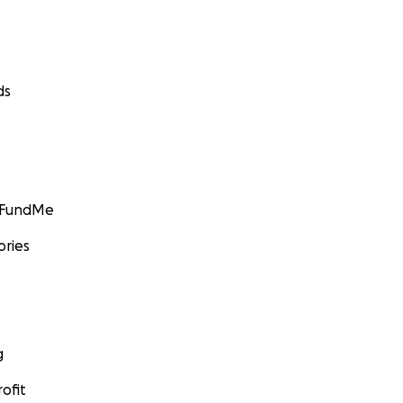
ds
GoFundMe
ories
g
ofit