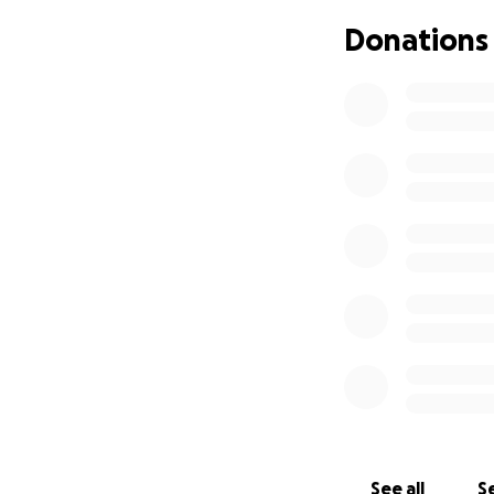
Donations
Jeder Cent, der 
eingesetzt! Um e
Instagram-Seiten
See all
Se