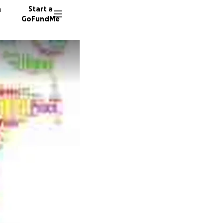
n
Start a
GoFundMe
1311 do