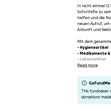
In nicht einmal 1
Soforthilfe zu sam
helfen und die No
neuen Aufruf, um
Ankunft und Weite
Mit dem gesammel
- Hygieneartikel
- Medikamente &
- Lebensmittel
- Kindernahrung
Read more
- Taschenlampen,
- Feldbetten, Is
GoFundMe 
und direkt an die
This fundraiser
befinden wir uns
donations mad