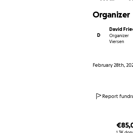
David Friedrich
Gustav Schäfer
Organizer
Alles was darüber
David Frie
werden wir an “RT
D
Organizer
Viersen
Jeder, noch so kle
Danke für eure U
February 28th, 20
Report fundra
€85,
1.3K don