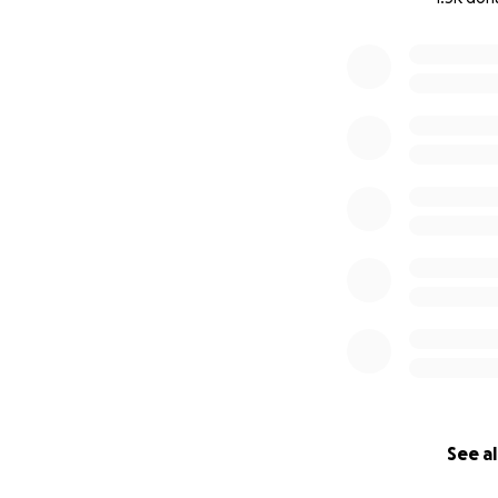
0% complete
See al