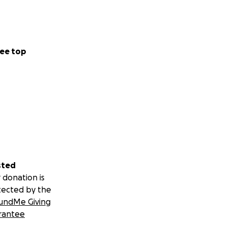
ee top
sted
 donation is
tected by the
undMe Giving
rantee