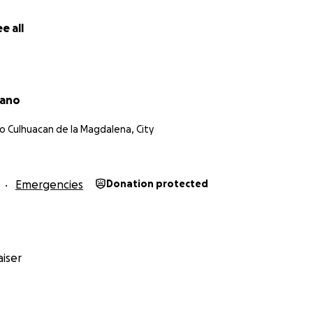
e all
rano
o Culhuacan de la Magdalena, City
Emergencies
Donation protected
iser