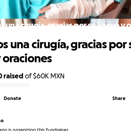
 una cirugía, gracias por su apoyo y 
s una cirugía, gracias por 
 oraciones
0
raised
of
$60K
MXN
Donate
Share
ano
no is organizing this fundraiser.