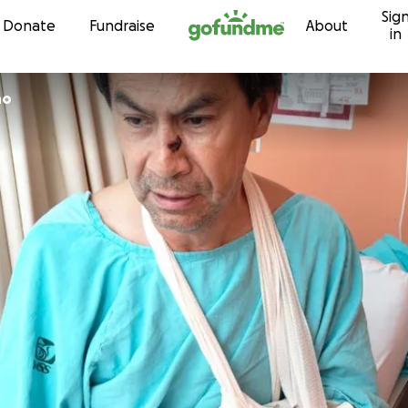
Sig
Skip to content
Donate
Fundraise
About
in
ano