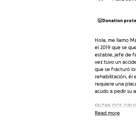
Donation prot
Hola, me llamo Ma
el 2019 que se qu
estable, jefe de f
vez tuvo un accid
que se fracturó l
rehabilitación, é
requiere una plac
acudo a pedir su 
FALTAN DOS CIRU
Read more