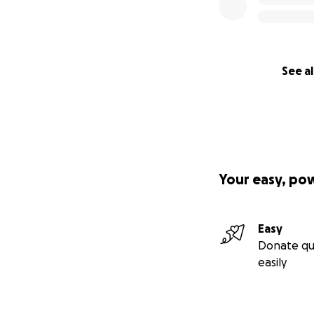
See al
Your easy, po
Easy
Donate qu
easily