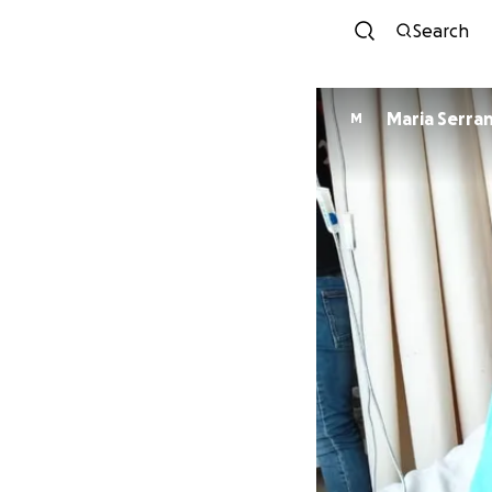
Search
Maria Serr
M