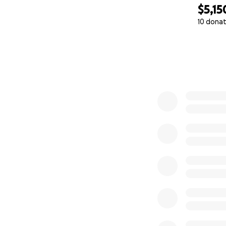
$5,15
10 donat
0% complete