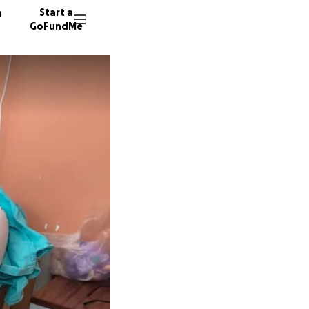
n
Start a
GoFundMe