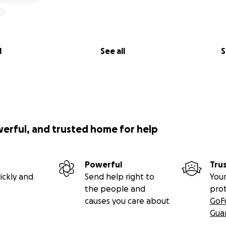
l
See all
S
werful, and trusted home for help
Powerful
Tru
ickly and
Send help right to
Your
the people and
pro
causes you care about
GoF
Gua