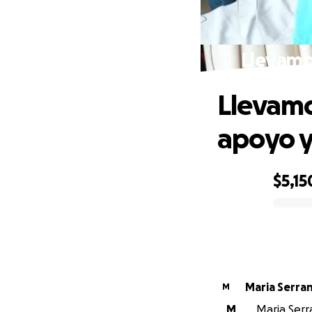
Llevamos
Llevamo
apoyo y
$5,15
0% complete
Maria Serr
M
M
Maria Serra