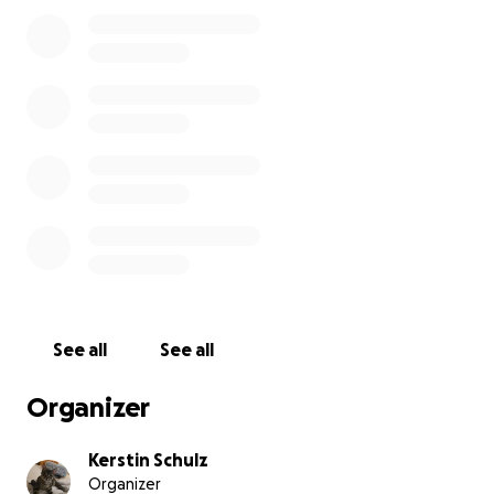
sie ein Weihnachtswunder geschieht. Diese winzigen
Wesen wünschen sich nichts mehr als ein warmes
Plätzchen, eine liebevolle Hand und ein Herz, das sie
willkommen heißt.
Um ihnen diesen Traum zu schenken, brauchen wir
erneut Eure Hilfe. Jede Spende – wirklich jede –
bringt ein kleines Herz dem Glück ein Stück näher. ✨
Lasst uns gemeinsam dafür sorgen, dass auch diese
zarten Fellnasen die Chance auf ein Leben in
Sicherheit, Wärme und Liebe bekommen.
Danke von Herzen, dass Ihr an ihrer Seite seid. ✨
See all
See all
Organizer
Kerstin Schulz
Organizer