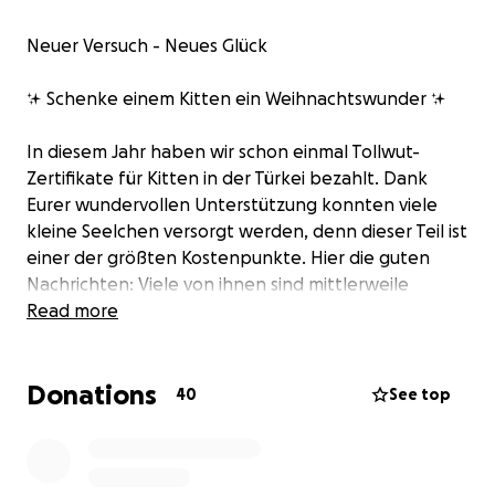
Neuer Versuch - Neues Glück
✨ Schenke einem Kitten ein Weihnachtswunder ✨
In diesem Jahr haben wir schon einmal Tollwut-
Zertifikate für Kitten in der Türkei bezahlt. Dank
Eurer wundervollen Unterstützung konnten viele
kleine Seelchen versorgt werden, denn dieser Teil ist
einer der größten Kostenpunkte. Hier die guten
Nachrichten: Viele von ihnen sind mittlerweile
ausgereist und erleben zum ersten Mal in ihrem
Read more
Leben Wärme, Geborgenheit und Liebe. ❤️
Donations
Doch während einige bereits glücklich in ihrem
40
See top
neuen Zuhause schnurren, blicken viele andere
Kitten noch hoffnungsvoll in eine ungewisse
Zukunft. Sie warten Tag für Tag darauf, dass auch für