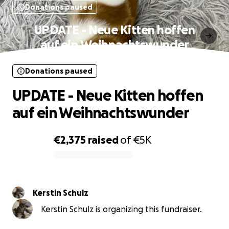
Donations paused
UPDATE - Neue Kitten hoffen
auf ein Weihnachtswunder
Donations paused
UPDATE - Neue Kitten hoffen
auf ein Weihnachtswunder
€2,375
raised
of
€5K
0% complete
Kerstin Schulz
Kerstin Schulz is organizing this fundraiser.