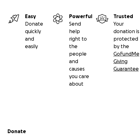
Easy
Powerful
Trusted
Donate
Send
Your
quickly
help
donation is
and
right to
protected
easily
the
by the
people
GoFundMe
and
Giving
causes
Guarantee
you care
about
Secondary menu
Donate