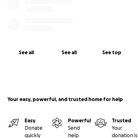
See all
See all
See top
Your easy, powerful, and trusted home for help
Easy
Powerful
Trusted
Donate
Send
Your
quickly
help
donation is