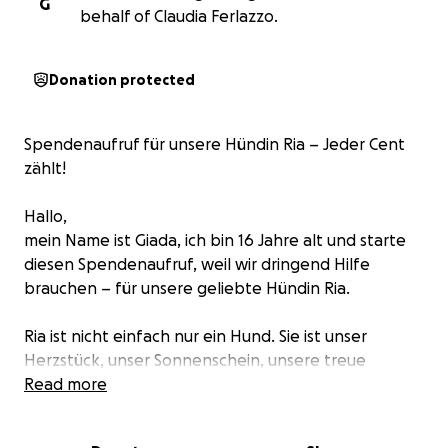
G
behalf of Claudia Ferlazzo.
Donation protected
Spendenaufruf für unsere Hündin Ria – Jeder Cent
zählt!
Hallo,
mein Name ist Giada, ich bin 16 Jahre alt und starte
diesen Spendenaufruf, weil wir dringend Hilfe
brauchen – für unsere geliebte Hündin Ria.
Ria ist nicht einfach nur ein Hund. Sie ist unser
Herzstück, unser Sonnenschein, unsere treue
Freundin. Sie war immer voller Lebensfreude – ein
Read more
aktiver, verspielter Hund, der am liebsten den
ganzen Tag draußen gerannt ist, Bällen