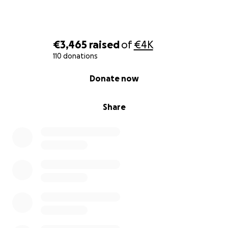
Eure
Giada
€3,465
raised
of
€4K
110 donations
0% complete
Donate now
Share