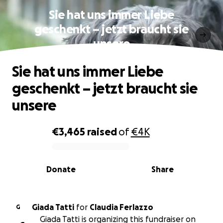
Sie hat uns immer Liebe
geschenkt – jetzt braucht sie
unsere
Sie hat uns immer Liebe
geschenkt – jetzt braucht sie
unsere
€3,465
raised
of
€4K
0% complete
Donate
Share
Giada Tatti
for
Claudia Ferlazzo
G
Giada Tatti is organizing this fundraiser on