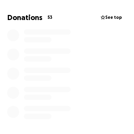
vor dem Nichts.
Donations
53
See top
Sie hat keine Kleidung mehr, keine persönlichen
Gegenstände, keinen sicheren Ort zum Schlafen
und das alles in einer Zeit, in der sie sich eigentlich
auf ihre Genesung konzentrieren sollte.
Mit dieser Spendenaktion wollen wir ihr einen
kleinen Neuanfang ermöglichen: Kleidung, das
Nötigste für den Alltag und irgendwann auch ein
neues Zuhause. Jeder Euro hilft wirklich!
Bitte teilt diesen Aufruf, spendet, wenn ihr könnt
und zeigt Janina, dass sie nicht alleine ist.
Danke für eure Unterstützung. ❤️