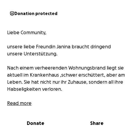
Donation protected
Liebe Community,
unsere liebe Freundin Janina braucht dringend
unsere Unterstützung.
Nach einem verheerenden Wohnungsbrand liegt sie
aktuell im Krankenhaus ,schwer erschüttert, aber am
Leben. Sie hat nicht nur ihr Zuhause, sondern all ihre
Habseligkeiten verloren.
Trotz der Gefahr hat sie unglaublich mutig
Read more
gehandelt: Als sie Rauch bemerkte, zögerte sie
keine Sekunde, rief sofort die Feuerwehr und
Donate
Share
rettete damit laut Polizei das Leben ihres Nachbarn.
Ihr Einsatz war heldenhaft,doch nun steht sie selbst