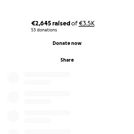
€2,645
raised
of
€3.5K
53 donations
0% complete
Donate now
Share