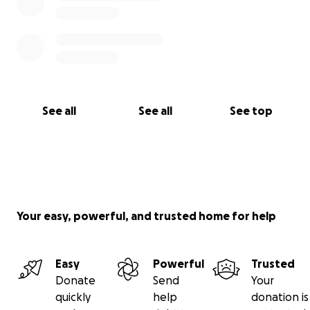
See all
See all
See top
Your easy, powerful, and trusted home for help
Easy
Powerful
Trusted
Donate
Send
Your
quickly
help
donation is