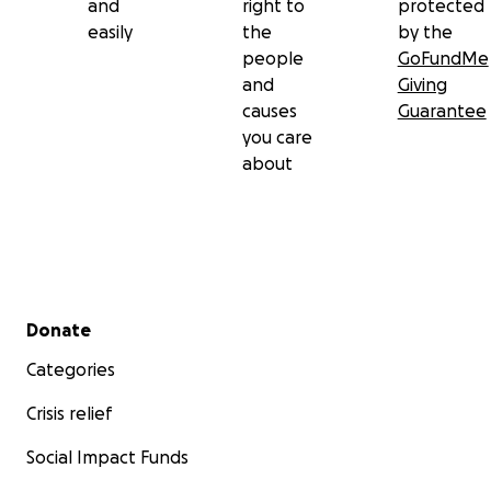
and
right to
protected
easily
the
by the
people
GoFundMe
and
Giving
causes
Guarantee
you care
about
Secondary menu
Donate
Categories
Crisis relief
Social Impact Funds