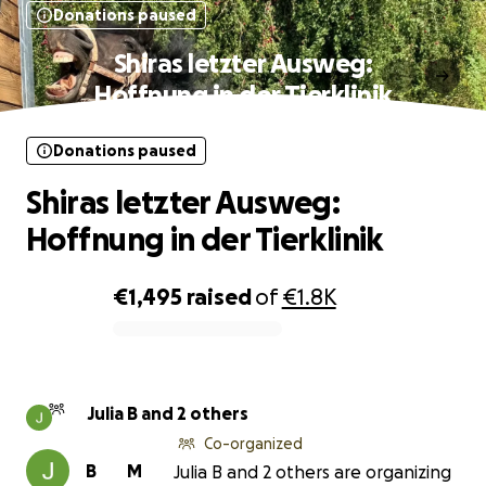
Donations paused
Shiras letzter Ausweg:
Hoffnung in der Tierklinik
Donations paused
Shiras letzter Ausweg:
Hoffnung in der Tierklinik
€1,495
raised
of
€1.8K
0% complete
Julia B and 2 others
Co-organized
B
M
Julia B and 2 others are organizing