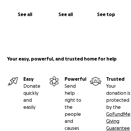
See all
See all
See top
Your easy, powerful, and trusted home for help
Easy
Powerful
Trusted
Donate
Send
Your
quickly
help
donation is
and
right to
protected
easily
the
by the
people
GoFundMe
and
Giving
causes
Guarantee