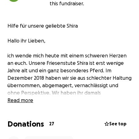
this fundraiser.
Hilfe für unsere geliebte Shira
Hallo ihr Lieben,
ich wende mich heute mit einem schweren Herzen
an euch. Unsere Friesenstute Shira ist erst wenige
Jahre alt und ein ganz besonderes Pferd. Im
Dezember 2018 haben wir sie aus schlechter Haltung
übernommen, abgemagert, vernachlässigt und
ohne Perspektive. Wir haben ihr damals
versprochen, dass sie von nun an in Liebe,
Read more
Geborgenheit und mit der besten Fürsorge leben
darf.
Donations
27
See top
Shira hat uns seitdem so viel zurückgegeben. Sie ist
eine herzensgute Seele, sanft, freundlich und mit