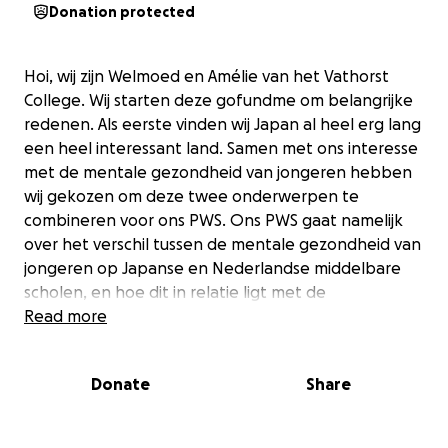
Donation protected
Hoi, wij zijn Welmoed en Amélie van het Vathorst
College. Wij starten deze gofundme om belangrijke
redenen. Als eerste vinden wij Japan al heel erg lang
een heel interessant land. Samen met ons interesse
met de mentale gezondheid van jongeren hebben
wij gekozen om deze twee onderwerpen te
combineren voor ons PWS. Ons PWS gaat namelijk
over het verschil tussen de mentale gezondheid van
jongeren op Japanse en Nederlandse middelbare
scholen, en hoe dit in relatie ligt met de
maatschappij van dit land. Dit doen we om te kijken
Read more
wat beide maatschappijen kunnen leren van elkaar.
Ten tweede is er eerder dit jaar een Japans meisje
Donate
Share
voor 2 weken naar ons toegekomen voor dezelfde
ervaring. Wij hebben in deze 2 weken een hele
speciale band met haar opgericht. Haar naam is