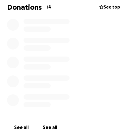
Shihori en doordat zij 24/7 bij ons was lijkt het alsof
Donations
14
See top
we elkaar al jaren kennen. Het lijkt ons heel gaaf om
haar weer te zien en te leren over haar cultuur.
Hierdoor komen we bij ons 3e punt wat met onze
zelfstandige en sociale ontwikkeling te maken
heeft. Deze ervaringen kunnen we hierdoor via ons
PWS delen met de wereld en zullen we voor altijd in
ons hart meedragen.
See all
See all