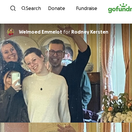
Skip to content
Search
Donate
Fundraise
Welmoed Emmelot
for
Rodney Kersten