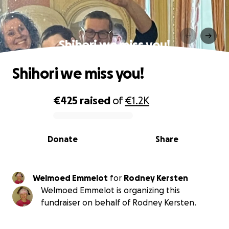
Shihori we miss you!
Shihori we miss you!
€425
raised
of
€1.2K
0% complete
Donate
Share
Welmoed Emmelot
for
Rodney Kersten
Welmoed Emmelot is organizing this
fundraiser on behalf of Rodney Kersten.