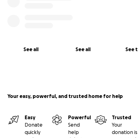
MERCI À CEUX QUI LIRONT, PARTAGERONT, DONNERONT
See all
See all
See 
Your easy, powerful, and trusted home for help
Easy
Powerful
Trusted
Donate
Send
Your
quickly
help
donation is