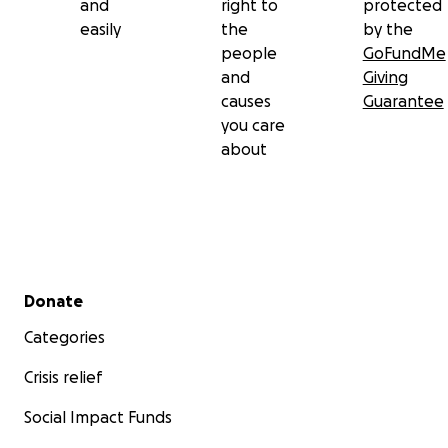
and
right to
protected
easily
the
by the
people
GoFundMe
and
Giving
causes
Guarantee
you care
about
Secondary menu
Donate
Categories
Crisis relief
Social Impact Funds