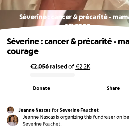
Séverine : cancer & précarité - ma
courage
Séverine : cancer & précarité - 
courage
€2,056
raised
of
€2.2K
0% complete
Donate
Share
Jeanne Nascas
for
Severine Fauchet
Jeanne Nascas is organizing this fundraiser on be
Severine Fauchet.