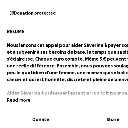
Donation protected
RÉSUMÉ
Nous lançons cet appel pour aider Séverine à payer so
et à subvenir à ses besoins de base, le temps que sa s
s’éclaircisse. Chaque euro compte. Même 5 € peuvent 
une réelle différence. Ensemble, nous pouvons soula
peu le quotidien d’une femme, une maman qui se bat c
cancer et qui est honnête, discrète et pleine de bienve
Aidez Séverine à préserver l’essentiel : un toit pour se
enfants, un minimum de répit dans cette épreuve.
Read more
-----------------------------------------------------------
Donate
Share
Bonjour,