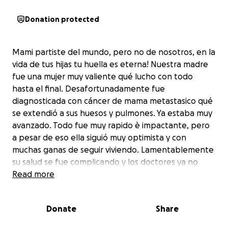
Donation protected
Mami partiste del mundo, pero no de nosotros, en la
vida de tus hijas tu huella es eterna! Nuestra madre
fue una mujer muy valiente qué lucho con todo
hasta el final. Desafortunadamente fue
diagnosticada con cáncer de mama metastasico qué
se extendió a sus huesos y pulmones. Ya estaba muy
avanzado. Todo fue muy rapido è impactante, pero
a pesar de eso ella siguió muy optimista y con
muchas ganas de seguir viviendo. Lamentablemente
su salud se fue complicando y los doctores ya no
pudieron hacer mas. Ahora toca preparar de sus
Read more
servicios funebres. Nos gustaría darle una digna
despedida como se merece. Hemos creado esta
Donate
Share
fundación para el qué guste aportar su granito de
arena. Ninguna cantidad es muy pequeña, y será