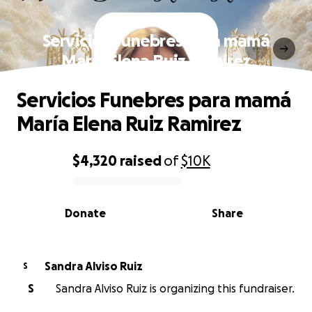
Servicios Funebres para mamá
María Elena Ruiz Ramirez
Servicios Funebres para mamá
María Elena Ruiz Ramirez
$4,320
raised
of
$10K
0% complete
Donate
Share
Sandra Alviso Ruiz
S
S
Sandra Alviso Ruiz is organizing this fundraiser.