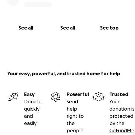
See all
See all
See top
Your easy, powerful, and trusted home for help
Easy
Powerful
Trusted
Donate
Send
Your
quickly
help
donation is
and
right to
protected
easily
the
by the
people
GoFundMe