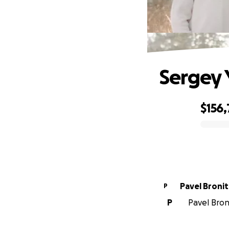
Sergey 
$156,
0% complete
Pavel Bronit
P
P
Pavel Broni