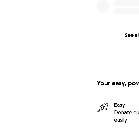
See al
Your easy, po
Easy
Donate qu
easily