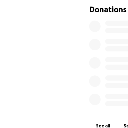
Donations
It is with heavy 
eleven children S
diagnosed with ca
He was truly a se
many.
In this time of gr
11 children.
We kindly ask you t
If you have it in 
needs.
May God bless yo
See all
Se