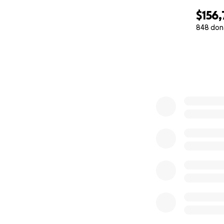
$156,
848 don
0% complete