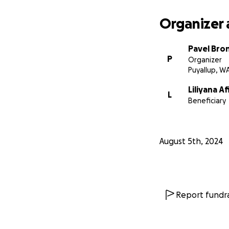
https://youtu.be
Organizer 
Pavel Bron
P
Organizer
Puyallup, W
Liliyana A
L
Beneficiary
August 5th, 2024
Report fundra