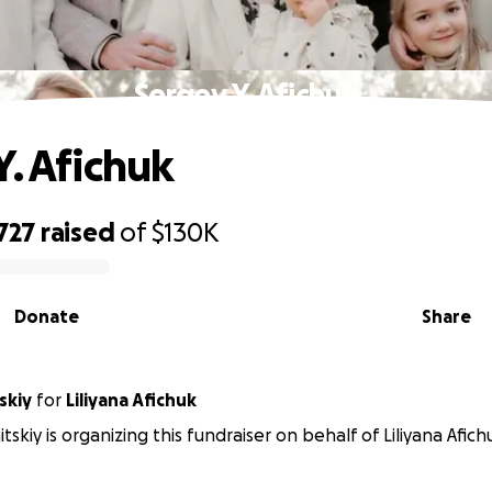
Sergey Y. Afichuk
Y. Afichuk
727
raised
of
$130K
Donate
Share
skiy
for
Liliyana Afichuk
tskiy is organizing this fundraiser on behalf of Liliyana Afich