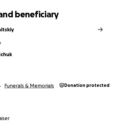
/P5mQb2aicu8
and beneficiary
itskiy
A
fichuk
Funerals & Memorials
Donation protected
iser