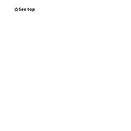
See top
end, father of
s after being
 will be missed by
face raising their
over her future