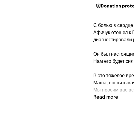
Donation prot
С болью в сердце
Афичук отошел к Го
диагностировали 
Он был настоящим
Нам его будет сил
В это тяжелое вр
Маша, воспитывая 
Мы просим вас вс
Read more
Все пожертвованн
Да благословит ва
https://youtu.be