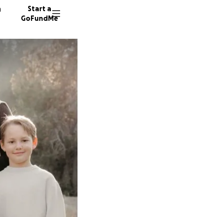
n
Start a
GoFundMe
848 don