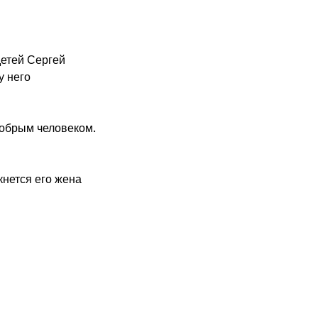
детей Сергей
у него
обрым человеком.
нется его жена
щих нужд.