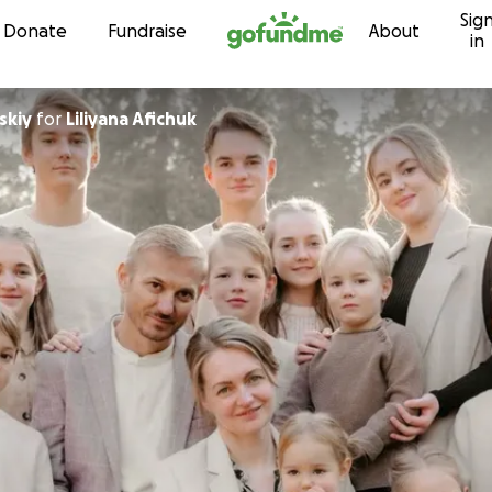
Sig
Skip to content
Donate
Fundraise
About
in
skiy
for
Liliyana Afichuk