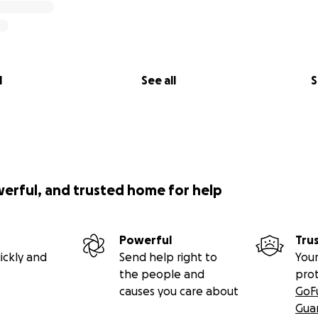
l
See all
S
werful, and trusted home for help
Powerful
Tru
ickly and
Send help right to
Your
the people and
pro
causes you care about
GoF
Gua