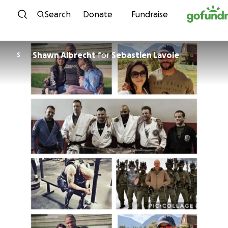
Skip to content
Search
Donate
Fundraise
Shawn Albrecht
for
Sebastien Lavoie
S