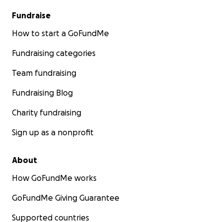
des disciplines variées et puis en ayant une longue
carrière en faisant son chemin au sein du « ERT/SWAT
Fundraise
» pour terminer en tant que dirigeant d’une équipe
How to start a GoFundMe
du ERT/SWAT. Sebas a d’ailleurs dirigé une centaine
d’interventions tactiques afin de sauver des vies tout
Fundraising categories
en risquant la sienne. Sebas a finalement pris sa
Team fundraising
retraite de la GRC une fois rendu au rang de Sergent
Major pour la Colombie-Britannique, une position
Fundraising Blog
significative de leadership qui demande une grande
responsabilité afin de représenter adéquatement
Charity fundraising
les intérêts des membres de la GRC au travers de la
Sign up as a nonprofit
province. Sebas a aussi fondé « Sheepdog crossfit »,
où il est entraineur et offre un lieu pour les premiers
répondants et le public afin qu’ils puissent maintenir
About
leur bien-être physique et mental dans un
How GoFundMe works
environnement sain. Sebas a aussi uni ses forces
avec « Ascension Martial Arts » en tant qu’entraineur-
GoFundMe Giving Guarantee
chef de BJJ où il a obtenu récemment sa ceinture
noire. Non seulement Sebas a une passion de veiller
Supported countries