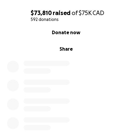
in Toronto away from his friends, family and support
network. Compartment Syndrome is extremely rare
$73,810
raised
of
$75K
CAD
and in Seb's case, the swelling in his leg was so
592 donations
severe it resulted in extensive amounts of dead
tissue in his lower leg. Over the course of 7 days Seb
0% complete
Donate now
endured constant pain and 5 surgeries. The extent
of the damage sustained is currently not fully
Share
known, but no matter the outcome, Seb is facing at
least 6 months of rehab, and further surgeries until
a decision is made to keep or amputate Seb's lower
left leg. This will be an extremely drawn out process
with many trips between Toronto and Vancouver
and often will require extended periods of time
away.
Seb is only covered by basic BC medical and
unfortunately, the BC Health Care system does not
cover any out of hospital treatment in other
provinces and astronomical costs will be incurred.