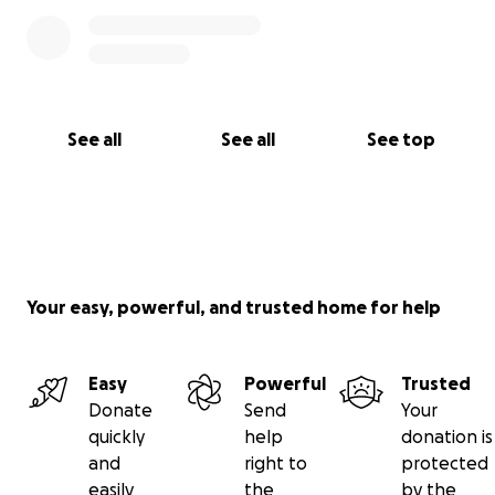
Any donations will be used to assist with travel,
medical and associated expenses while he faces a
lengthy rehabilitation. If an amputation is needed in
future, the Go Fund me goal will be adjusted to
cover that cost.
See all
See all
See top
Seb is the first guy to support anyone in need and
will do whatever is needed for anyone - whether
you are a complete stranger or a good friend. It's
now time for us to support him on this incredibly
hard fight he has in front of him. You can follow him
on Instagram for updates at @slavccmdr and I'm
Your easy, powerful, and trusted home for help
sure he would greatly appreciate any kind words of
support.
Easy
Powerful
Trusted
Donate
Send
Your
quickly
help
donation is
Sébastien Lavoie a passé sa vie à mettre de l’avant
and
right to
protected
les besoins des autres avant les siens. Maintenant
easily
the
by the
Sebas a besoin d’inverser les rôles et c’est à notre