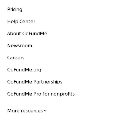
au bien-être des premiers répondants, il passe aussi
Pricing
d’innombrables heures en donnant volontairement
son temps afin d’aider le publie général à demeurer
Help Center
prudent avec des mises en situation et des leçons
d’auto-défense. Comme vous avez pu remarquer le
About GoFundMe
tableau qui vous a été dressé, Sebas y va à 100%,
Newsroom
tout le temps, et il ressent un vrai besoin de pourvoir
pour son prochain. Maintenant, c’est le temps de lui
Careers
redonner la pareille maintenant qu’il a besoin de
nous plus que jamais.
GoFundMe.org
GoFundMe Partnerships
Sebas est allé à l’hôpital Toronto Western le 23 août
2021 pour une chirurgie de routine sur une de ses
GoFundMe Pro for nonprofits
jambes. À la suite de sa chirurgie, il a souffert d’un «
syndrome des loges », complication qui arrive
More resources
rarement. Sa jambe fût partiellement ouverte afin
de diminuer la
pression de l’enflure, chose qui s’avéra inefficace,
dans les prochains 20 heures son état empira