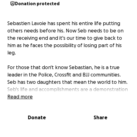
Donation protected
Sebastien Lavoie has spent his entire life putting
others needs before his. Now Seb needs to be on
the receiving end and it's our time to give back to
him as he faces the possibility of losing part of his
leg.
For those that don't know Sebastian, he is a true
leader in the Police, Crossfit and BJJ communities.
Seb has two daughters that mean the world to him.
Seb's life and accomplishments are a demonstration
of his willingness to put others before himself -
Read more
continuously and without question. Seb has lived a
life of service, starting with joining the Canadian
Donate
Share
military at a young age, followed by a remarkable
career in the RCMP. Seb spent 19 years as an RCMP
police officer serving in general duty policing,