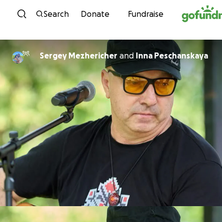
Skip to content
Search
Donate
Fundraise
Sergey Mezhericher
and
Inna Peschanskaya