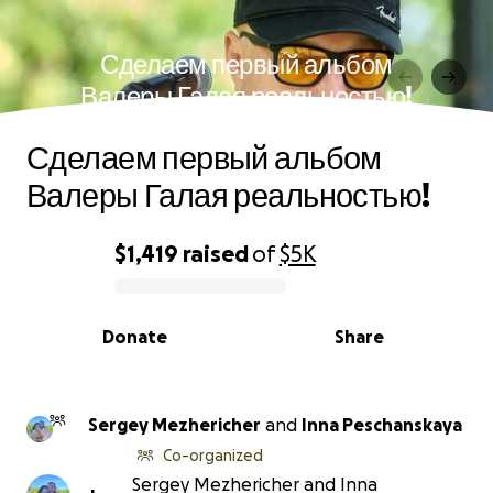
Сделаем первый альбом
Валеры Галая реальностью!
Сделаем первый альбом
Валеры Галая реальностью!
$1,419
raised
of
$5K
0% complete
Donate
Share
Sergey Mezhericher
and
Inna Peschanskaya
Co-organized
Sergey Mezhericher and Inna