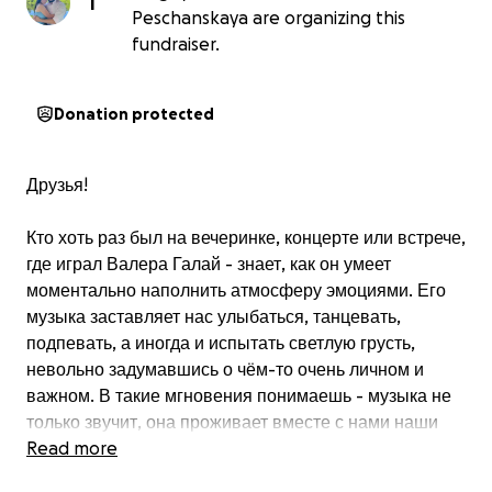
I
Peschanskaya are organizing this
fundraiser.
Donation protected
Друзья!
Кто хоть раз был на вечеринке, концерте или встрече,
где играл Валера Галай - знает, как он умеет
моментально наполнить атмосферу эмоциями. Его
музыка заставляет нас улыбаться, танцевать,
подпевать, а иногда и испытать светлую грусть,
невольно задумавшись о чём-то очень личном и
важном. В такие мгновения понимаешь - музыка не
только звучит, она проживает вместе с нами наши
чувства, мысли - делая их ярче и чище, становясь
Read more
мостом - между сердцами, между воспоминаниями и