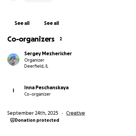
профессиональную студию звукозаписи, где создадут
и запишут этот альбом.
See all
See all
Давайте соберём всю радость, танцы, смех, музыку и
даже вкусные закуски - и превратим их в альбом,
Co-organizers
2
который останется с нами надолго. Поддержите чем
сможете и расскажите друзьям.
Sergey Mezhericher
Organizer
Это наш шанс отблагодарить - от сердца - давайте
Deerfield, IL
сделаем это реальностью!
Inna Peschanskaya
I
Co-organizer
September 24th, 2025
Creative
Donation protected