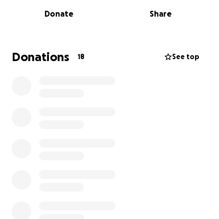
мечтами, между тем, что было, и тем, что ещё
Donate
Share
впереди.
Сейчас у Валеры новый шаг - он готов записать свой
первый альбом. И эта мечта станет реальностью,
Donations
18
See top
если мы поддержим его вместе!
Чтобы почувствовать атмосферу будущего альбома,
посмотрите и послушайте одну из композиций
Валеры:
YouTube-видео
Что получит каждый, кто поможет:
• Приглашение на презентацию альбома - бесплатно
для всех, независимо от суммы взноса
• Сам альбом - на выбор CD, USB или ссылка для
скачивания в iTunes
Куда пойдут деньги:
Все собранные средства направим прямо в