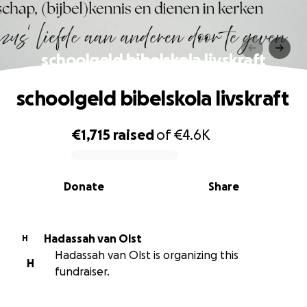
schoolgeld bibelskola livskraft
schoolgeld bibelskola livskraft
€1,715
raised
of
€4.6K
0% complete
Donate
Share
Hadassah van Olst
H
Hadassah van Olst is organizing this
H
fundraiser.