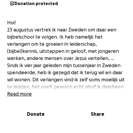
Donation protected
Hoi!
23 augustus vertrek ik naar Zweden om daar een
bijbelschool te volgen. Ik heb namelijk het
verlangen om te groeien in leiderschap,
(bijbel)kennis, uitstappen in geloof, met jongeren
werken, andere mensen over Jezus vertellen, ...
Sinds ik vier jaar geleden mijn tussenjaar in Zweden
spendeerde, heb ik gezegd dat ik terug wil en daar
wil wonen. Dit verlangen vind ik zelf soms moeilijk uit
te leggen, het voelt gewoon echt alsof ik daarheen
moet. Ik geloof ook dat God dit verlangen in mijn
Read more
hart heeft gelegd en mij naar deze bijbelschool
geleid heeft. Dit laatste heb ik echt biddend
Donate
Share
gedaan en God heeft meerdere deuren geopend
waardoor ik ben aangenomen op deze school.