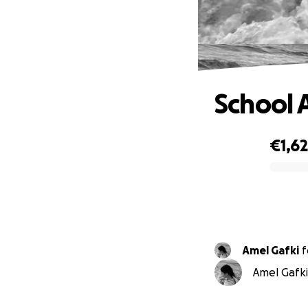
School 
€1,6
0% complete
Amel Gafki
f
Amel Gafki