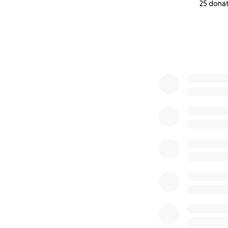
25 dona
0% complete