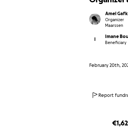
Amel Gafk
Organizer
Maarssen
Imane Bou
I
Beneficiary
February 20th, 20
Report fundra
€1,6