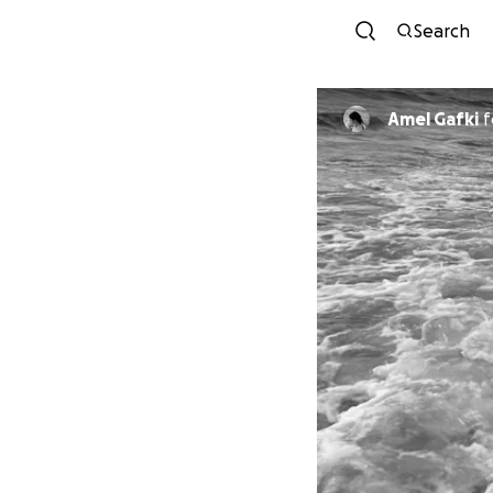
Search
Amel Gafki
f