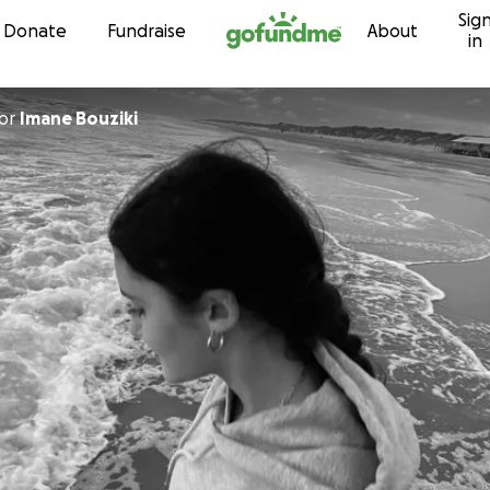
Sig
Skip to content
Donate
Fundraise
About
in
or
Imane Bouziki