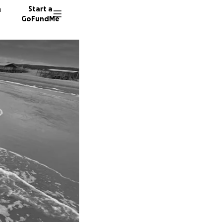
n
Start a
GoFundMe
E
25 dono