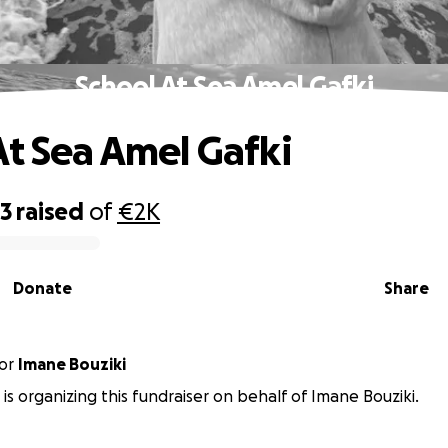
School At Sea Amel Gafki
At Sea Amel Gafki
23
raised
of
€2K
Donate
Share
or
Imane Bouziki
 is organizing this fundraiser on behalf of Imane Bouziki.