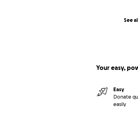
See al
Your easy, po
Easy
Donate qu
easily