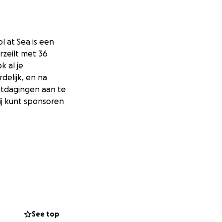
l at Sea is een
zeilt met 36
k al je
delijk, en na
itdagingen aan te
mij kunt sponsoren
See top