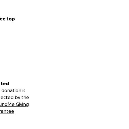
ee top
sted
 donation is
tected by the
undMe Giving
rantee