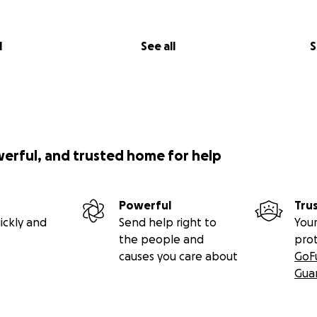
l
See all
S
werful, and trusted home for help
Powerful
Tru
ickly and
Send help right to
Your
the people and
pro
causes you care about
GoF
Gua