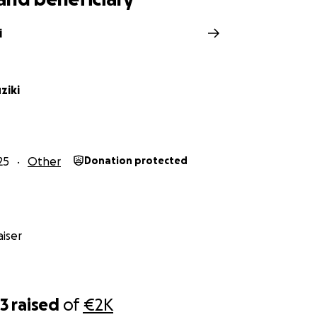
i
ziki
25
Other
Donation protected
iser
23
raised
of
€2K