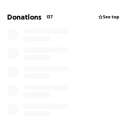
pesadilla.
Donations
137
See top
La crisis en Venezuela no perdona. El abandono
animal se ha disparado porque las familias no
pueden alimentar ni esterilizar a sus mascotas. Yo he
sido testigo de este dolor y he abierto mis puertas.
Pero ahora, esas puertas se están cerrando.
¡Aún tenemos una esperanza! Tenemos un terreno.
Es un espacio que puede ser su nuevo hogar, pero
está crudo y necesita de todo. Para nosotros,
conseguir materiales, medicinas o incluso alimento es
una batalla diaria contra la hiperinflación. Tu
solidaridad es nuestra única salida.
Estos no son solo números. Son historias de lucha
que merecen seguir vivas: