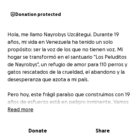
Donation protected
Hola, me llamo Nayrobys Uzcátegui. Durante 19
años, mi vida en Venezuela ha tenido un solo
propósito: ser la voz de los que no tienen voz. Mi
hogar se transformó en el santuario "Los Peluditos
de Nayrobys", un refugio de amor para 110 perros y
gatos rescatados de la crueldad, el abandono y la
desesperanza que azota a mi país.
Pero hoy, este frágil paraíso que construimos con 19
años de esfuerzo está en peligro inminente. Vamos
a perder nuestra casa. La noticia me destrozó el
Read more
corazón. No por mí, sino por ellos. Por las 110 miradas
llenas de confianza que dependen de mí para vivir.
Donate
Share
La idea de que estos sobrevivientes, que ya han
superado lo inimaginable, vuelvan a la calle es una