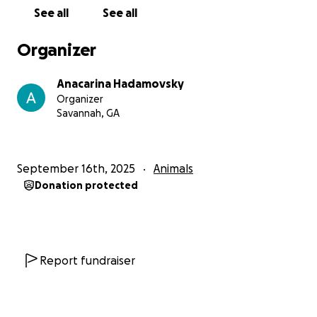
Niña: Tiene 18 años. La rescaté con parvovirus siendo
See all
See all
un cachorro. Ahora, lleva 4 años luchando
valientemente contra un tumor en su boca. Es una
Organizer
guerrera que merece su vejez con dignidad.
Anacarina Hadamovsky
Arcángel: Es un milagro con patas. Sufre de
Organizer
inmovilidad en sus patas traseras y requiere pañales
Savannah, GA
y cuidados paliativos diarios. Su espíritu es
inquebrantable a pesar de su discapacidad.
September 16th, 2025
Animals
Manchas: Esta gatita fue abandonada totalmente
Donation protected
ciega hace más de 8 años junto a sus hermanitos.
Encontró en mi refugio no solo un hogar, sino la
seguridad que el mundo le negó.
Michi: Rescatado con una gingivitis extrema que le
Report fundraiser
impedía comer. Aún hoy requiere una alimentación
especial y tratamientos constantes. Su ronroneo es
un voto de confianza que no puedo traicionar.