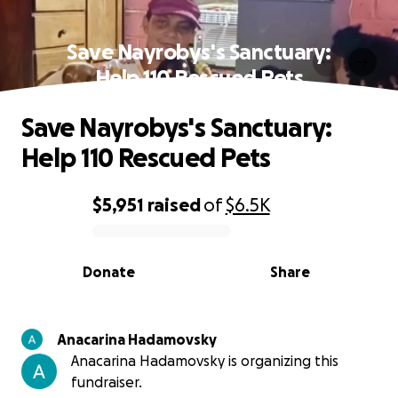
Save Nayrobys's Sanctuary:
Help 110 Rescued Pets
Save Nayrobys's Sanctuary:
Help 110 Rescued Pets
$5,951
raised
of
$6.5K
0% complete
Donate
Share
Anacarina Hadamovsky
Anacarina Hadamovsky is organizing this
fundraiser.