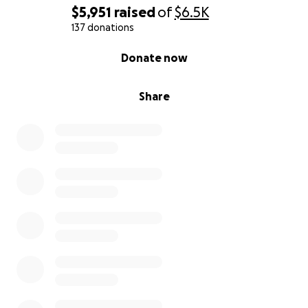
$5,951
raised
of
$6.5K
Estas son solo 4 de las 110 almas que te miran con
137 donations
esperanza. Cada uno tiene una historia de dolor
0% complete
Donate now
superada con amor, pero ese amor necesita un
techo, medicinas y comida.
Share
¿En qué se utilizará tu donación? La transparencia es
mi promesa:
Construir el Nuevo Hogar (60% de los fondos): Cercas
seguras, casetas resistentes, techos, pisos de
cemento y zonas de cuarentena para aislar casos
como el parvovirus o la gingivitis de Michi.
Sostenibilidad y Salud CRÍTICA (40% de los fondos):
Alimento para 110 bocas: La necesidad es
abrumadora.