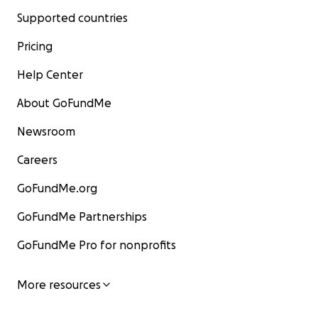
kindergarten alive – because every child deserves a
Supported countries
place like this!
Pricing
Find more information on our website
Help Center
About GoFundMe
Newsroom
Careers
GoFundMe.org
GoFundMe Partnerships
GoFundMe Pro for nonprofits
More resources