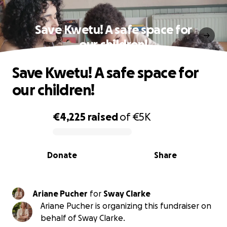
Save Kwetu! A safe space for
our children!
Save Kwetu! A safe space for
our children!
€4,225
raised
of
€5K
0% complete
Donate
Share
Ariane Pucher
for
Sway Clarke
Ariane Pucher is organizing this fundraiser on
behalf of Sway Clarke.