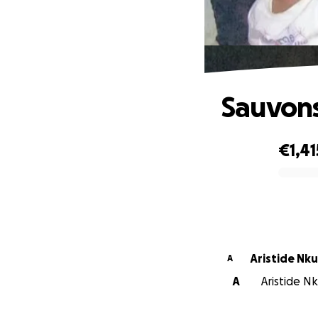
Sauvons
€1,41
0% complete
Aristi
A
A
Aristide Nk