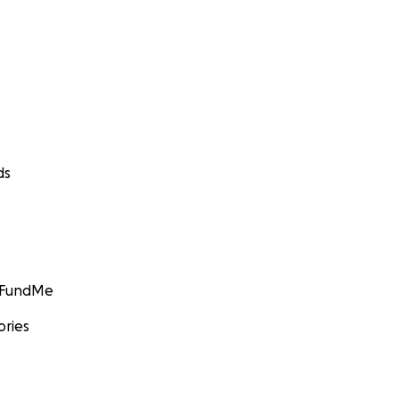
ds
GoFundMe
ories