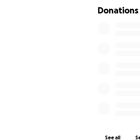
Cette opération es
Donations
Le coût total de 
nos moyens limité
C’est pourquoi no
même le plus petit
enfants qui ont e
Nous vous demando
Votre soutien, v
Informations utiles
Date de l’opérati
Lieu : Hôpital King
Moyens de soutien
See all
Se