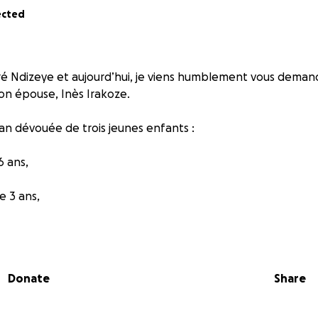
ected
ré Ndizeye et aujourd’hui, je viens humblement vous demand
mon épouse, Inès Irakoze.
n dévouée de trois jeunes enfants :
6 ans,
 3 ans,
bébé de 1 an.
e et courageuse, elle a consacré toute son énergie à élever
Donate
Share
rd’hui, sa vie est gravement menacée par une tumeur au foi
onfirmé que seule une opération chirurgicale urgente peut l