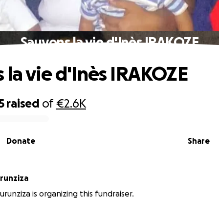
Sauvons la vie d'Inès IRAKOZE
 la vie d'Inès IRAKOZE
5
raised
of
€2.6K
Donate
Share
de Nkurunziza
urunziza is organizing this fundraiser.