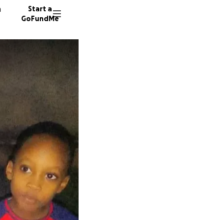
n
Start a
GoFundMe
D
A
V
40 dono