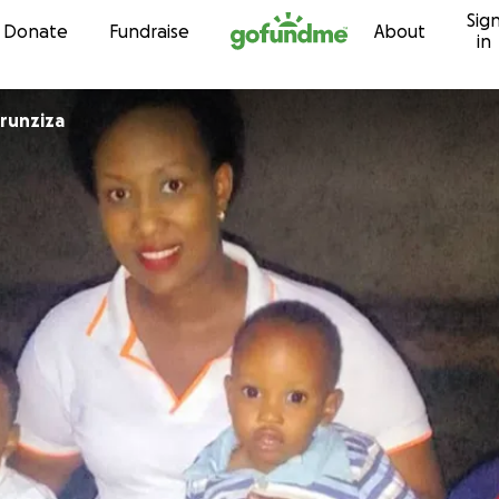
Sig
Skip to content
Donate
Fundraise
About
in
de Nkurunziza