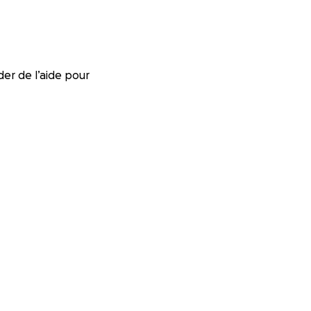
er de l’aide pour
 nos enfants avec
e.
ui sauver la vie.