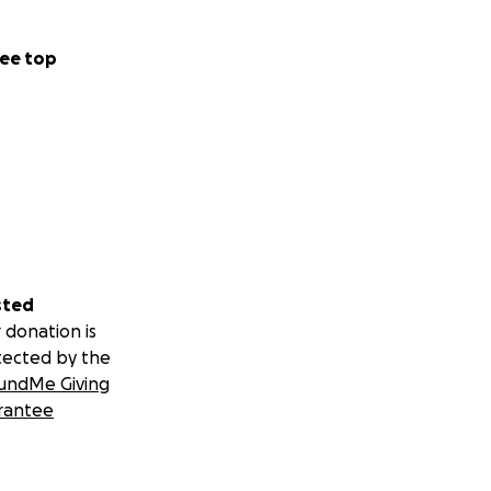
ee top
sted
 donation is
tected by the
undMe Giving
rantee