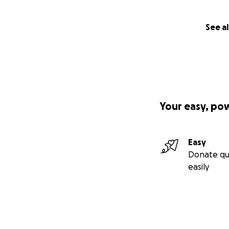
See al
Your easy, po
Easy
Donate qu
easily