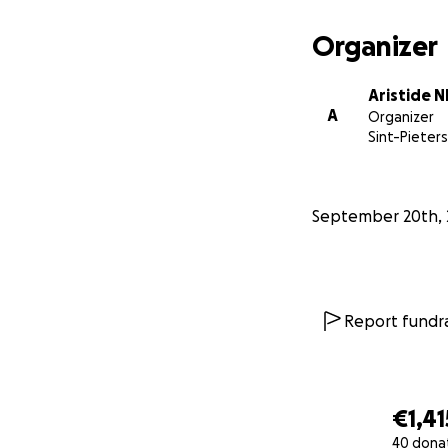
Belfius : BE 1206
Organizer
Merci infiniment p
Aristide 
donner à Inès la c
A
Organizer
Sint-Piete
September 20th, 
Report fundra
€1,41
40 dona