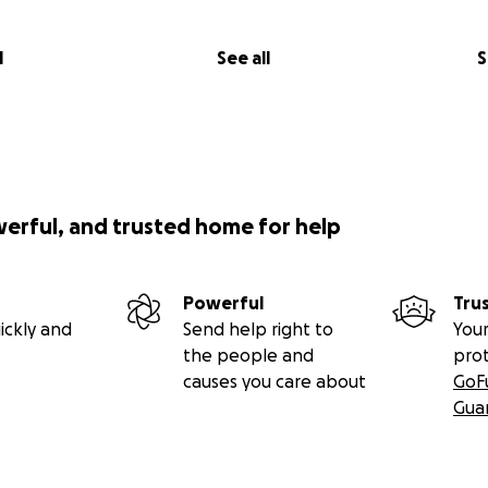
l
See all
S
werful, and trusted home for help
Powerful
Tru
ickly and
Send help right to
Your
the people and
pro
causes you care about
GoF
Gua