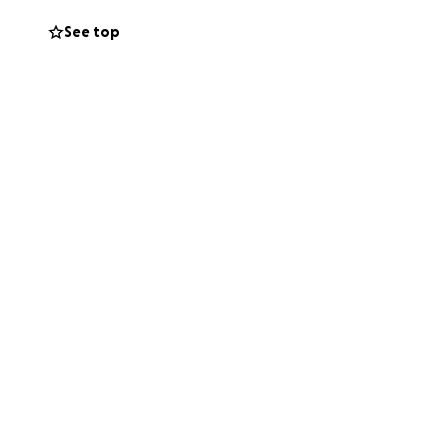
 (Rwanda).
See top
tre famille, avec
x. Chaque don,
iller sur nos trois
uve.
.