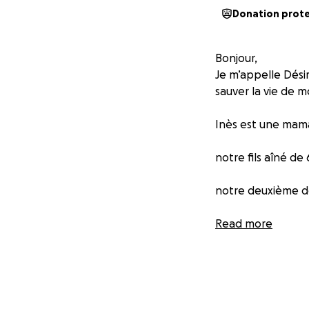
Donation prot
Bonjour,
Je m’appelle Dési
sauver la vie de 
Inès est une mama
notre fils aîné de 
notre deuxième de
et notre dernier 
Read more
Toujours souriant
amour. Mais aujou
Les médecins ont c