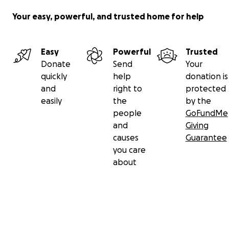
Your easy, powerful, and trusted home for help
Paypal Link:
https://www.paypal.com/DE/fundraiser/charity/3953
Easy
Powerful
Trusted
694
Donate
Send
Your
quickly
help
donation is
and
right to
protected
Homepage:
easily
the
by the
people
GoFundMe
https://tsv-sadelkow-gnadenhof-
and
Giving
sonnenschein.de/herzlich-willkommen/
causes
Guarantee
you care
about