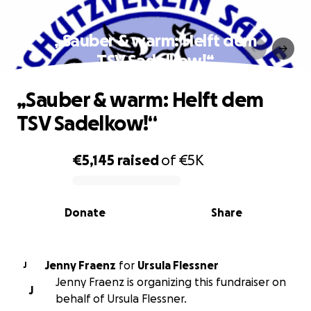
„Sauber & warm: Helft dem
TSV Sadelkow!“
„Sauber & warm: Helft dem
TSV Sadelkow!“
€5,145
raised
of
€5K
0% complete
Donate
Share
Jenny Fraenz
for
Ursula Flessner
J
Jenny Fraenz is organizing this fundraiser on
J
behalf of Ursula Flessner.