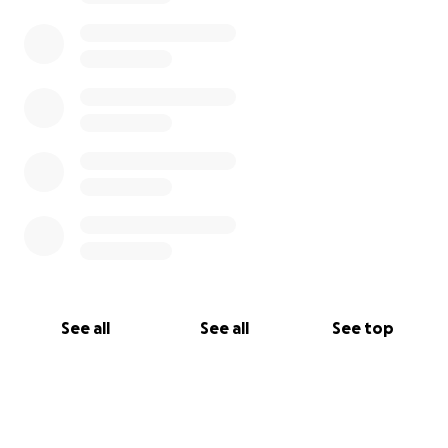
Angerstraße 3
17099 Datzetal
Tel. Tierheim: 039 606 – 20 597
Fax 0395 – 350 66 45
[email redacted]
Offizielles Spendenkonto:
TSV Sadelkow
Sparkasse NB-DM
See all
See all
See top
DE90 1505 0200 3060 5112 75
NOLADE21NBS
Verwendungszweck: Tiername / Bedarf