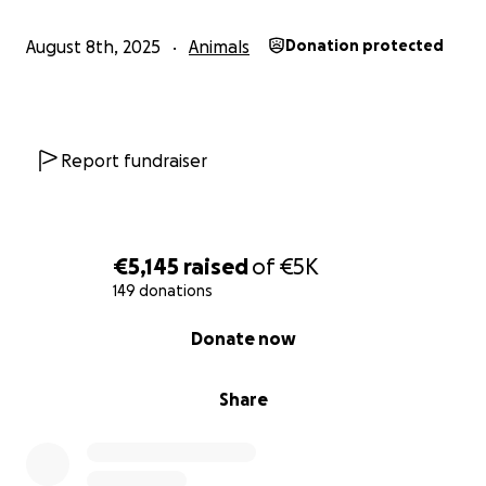
Jeder Euro hilft – und jede Spende geht direkt an
August 8th, 2025
Animals
Donation protected
den TSV Sadelkow.
Bitte helft mit und teilt diese Aktion mit euren
Freunden, Familien und Kollegen.
Report fundraiser
Zusammen können wir dafür sorgen, dass diese
besonderen Tiere weiterhin die Pflege und Wärme
bekommen, die sie verdienen.
€5,145
raised
of
€5K
149 donations
Spendenziel: 5.000 €
0% complete
Donate now
Empfänger: TSV Sadelkow
Share
Tierschutzverein Sadelkow – Gnadenhof
Sonnenschein e.V.