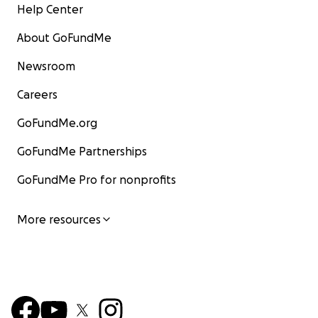
Help Center
About GoFundMe
Newsroom
Careers
GoFundMe.org
GoFundMe Partnerships
GoFundMe Pro for nonprofits
More resources