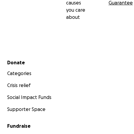
causes
Guarantee
Wir danken euch von Herzen für eure Unterstützung.
you care
Gott segne euch und eure Familien.
about
Secondary menu
Donate
Categories
Crisis relief
Social Impact Funds
Supporter Space
Fundraise