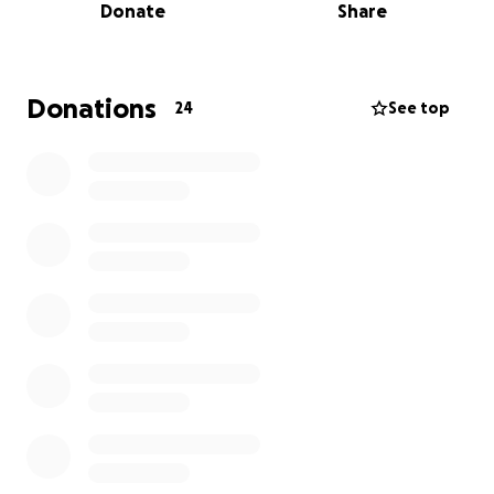
Donate
Share
(porque nací con mal rotación intestinal) ¡El bajó
10kg la semana que nací! Ahora me toca a mi
regresarle el favor,se lo debo y necesitamos su
ayuda,somos de venezuela, es un presupuesto
Donations
24
See top
bastante grande de dinero y tenemos poco tiempo
antes de que la enfermedad avance más, ayúdame a
salvarle la vida, merece vivir,merece verme graduada
de la universidad, merece seguir siendo un gran
esposo para mi mamá, un gran hijo para mi abuela,un
estupendo hermano y tío, merece seguir en este
plano, así que ahora que nos leíste te acabas de
comprometer a ayudarlo.
¡Gracias de antemano!