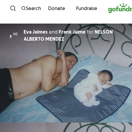
Skip to content
Search
Donate
Fundraise
Eva Jaimes
and
Frank Jaime
for
NELSON
E
ALBERTO MENDEZ