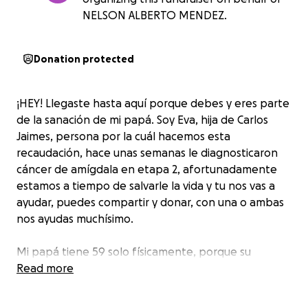
NELSON ALBERTO MENDEZ.
Donation protected
¡HEY! Llegaste hasta aquí porque debes y eres parte
de la sanación de mi papá. Soy Eva, hija de Carlos
Jaimes, persona por la cuál hacemos esta
recaudación, hace unas semanas le diagnosticaron
cáncer de amígdala en etapa 2, afortunadamente
estamos a tiempo de salvarle la vida y tu nos vas a
ayudar, puedes compartir y donar, con una o ambas
nos ayudas muchísimo.
Mi papá tiene 59 solo físicamente, porque su
personalidad se quedó en los 15, es un hombre
Read more
feliz,alegre, divertido,honesto,trabajador y
sobretodo gran padre, me salvo la vida cuando nací