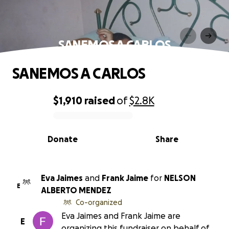
SANEMOS A CARLOS
SANEMOS A CARLOS
$1,910
raised
of
$2.8K
0% complete
Donate
Share
Eva Jaimes
and
Frank Jaime
for
NELSON
E
ALBERTO MENDEZ
Co-organized
Eva Jaimes and Frank Jaime are
E
organizing this fundraiser on behalf of