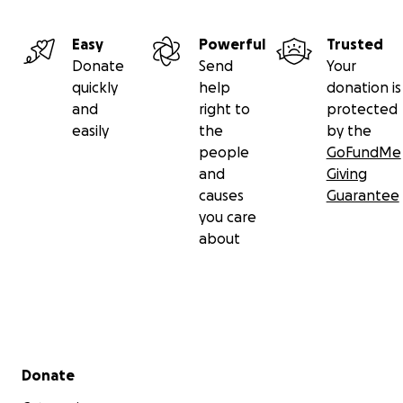
Easy
Powerful
Trusted
Donate
Send
Your
quickly
help
donation is
and
right to
protected
easily
the
by the
people
GoFundMe
and
Giving
causes
Guarantee
you care
about
Secondary menu
Donate