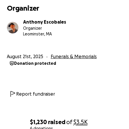
Organizer
Anthony Escobales
Organizer
Leominster, MA
August 21st, 2025
Funerals & Memorials
Donation protected
Report fundraiser
$1,230
raised
of
$3.5K
6 donations