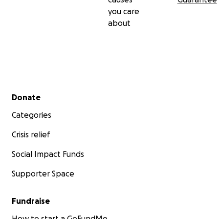
you care
about
Secondary menu
Donate
Categories
Crisis relief
Social Impact Funds
Supporter Space
Fundraise
How to start a GoFundMe