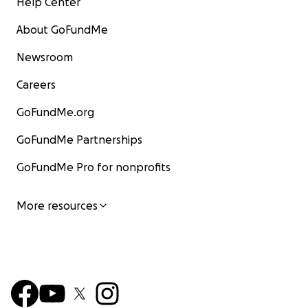
Help Center
About GoFundMe
Newsroom
Careers
GoFundMe.org
GoFundMe Partnerships
GoFundMe Pro for nonprofits
More resources