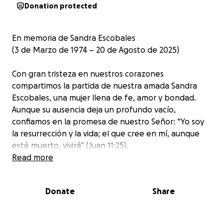
Donation protected
En memoria de Sandra Escobales
(3 de Marzo de 1974 – 20 de Agosto de 2025)
Con gran tristeza en nuestros corazones
compartimos la partida de nuestra amada Sandra
Escobales, una mujer llena de fe, amor y bondad.
Aunque su ausencia deja un profundo vacío,
confiamos en la promesa de nuestro Señor: “Yo soy
la resurrección y la vida; el que cree en mí, aunque
esté muerto, vivirá” (Juan 11:25).
Read more
Sandra fue un ejemplo de entrega y servicio,
siempre dispuesta a dar una palabra de aliento y a
Donate
Share
extender su mano con amor. Hoy, nos toca a
nosotros unirnos como familia, amigos y hermanos
en Cristo para apoyar a su familia en estos