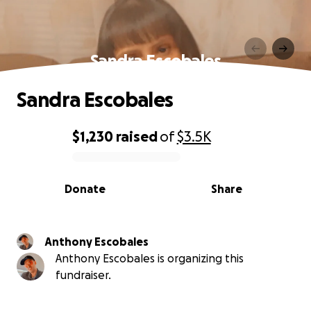
Sandra Escobales
Sandra Escobales
$1,230
raised
of
$3.5K
0% complete
Donate
Share
Anthony Escobales
Anthony Escobales is organizing this
fundraiser.