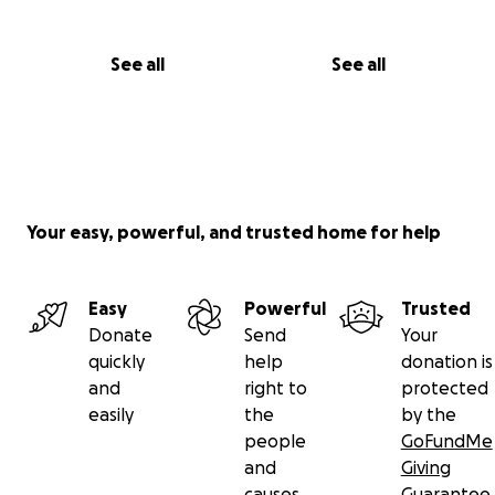
See all
See all
Your easy, powerful, and trusted home for help
Easy
Powerful
Trusted
Donate
Send
Your
quickly
help
donation is
and
right to
protected
easily
the
by the
people
GoFundMe
and
Giving
causes
Guarantee