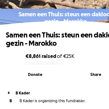
Samen een Thuis: steun een daklo
gezin - Marokko
Samen een Thuis: steun een dak
gezin - Marokko
€8,861
raised
of
€25K
0% complete
Donate
Share
B Kader
B
B
B Kader is organizing this fundraiser.