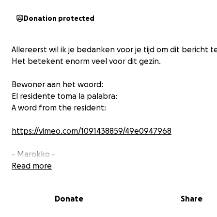
Donation protected
Allereerst wil ik je bedanken voor je tijd om dit bericht t
Het betekent enorm veel voor dit gezin.
Bewoner aan het woord:
El residente toma la palabra:
A word from the resident:
https://vimeo.com/1091438859/49e0947968
- Marokko -
Ik heb deze inzameling opgezet in de hoop om een gez
Read more
acht, waaronder 6 kinderen, te helpen aan een veilig en
thuis in Marokko. Dit gezin heeft het financieel moeilijk
Donate
Share
jonge kinderen. De vader werkt hard om zijn gezin te
onderhouden, maar ze hebben simpelweg niet de (finan