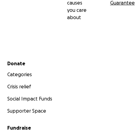
causes
Guarantee
you care
about
Secondary menu
Donate
Categories
Crisis relief
Social Impact Funds
Supporter Space
Fundraise