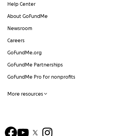
Help Center
About GoFundMe
Newsroom
Careers
GoFundMe.org
GoFundMe Partnerships
GoFundMe Pro for nonprofits
More resources