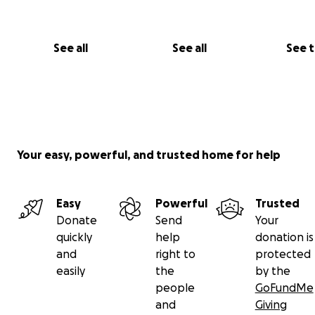
Waar wordt het geld precies voor gebruikt?
€10.000 voor de aankoop van een stukje land.
See all
See all
See 
€15.000 voor de bouw van een huis, dat voldoet aan de
basisbehoeften.
Your easy, powerful, and trusted home for help
Easy
Powerful
Trusted
Donate
Send
Your
quickly
help
donation is
and
right to
protected
easily
the
by the
people
GoFundMe
and
Giving