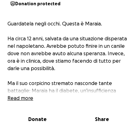
Donation protected
Guardatela negli occhi. Questa è Maraia.
Ha circa 12 anni, salvata da una situazione disperata
nel napoletano. Avrebbe potuto finire in un canile
dove non avrebbe avuto alcuna speranza. Invece,
ora è in clinica, dove stiamo facendo di tutto per
darle una possibilità.
Ma il suo corpicino stremato nasconde tante
battaglie: Maraia ha il diabete, un’insufficienza
renale importante, la leishmania, l’ehrlichia… e anche
Read more
la leucemia. È una guerriera silenziosa, ma da sola
non ce la può fare.
Donate
Share
Abbiamo bisogno del vostro aiuto per sostenere le
sue cure e salvarle la vita. Ogni piccolo gesto conta.