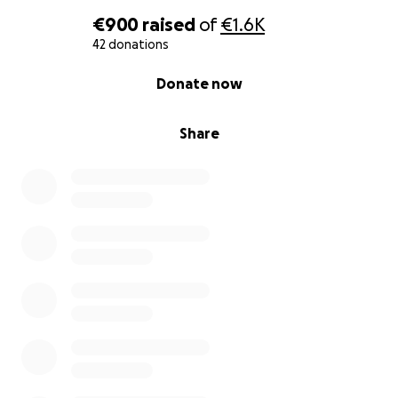
Allego le fatture per la massima trasparenza.
€900
raised
of
€1.6K
42 donations
0% complete
Donate now
Share