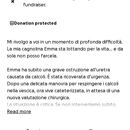
R
fundraiser.
Donation protected
Mi rivolgo a voi in un momento di profonda difficoltà.
La mia cagnolina Emma sta lottando per la vita… e da
sola non posso farcela.
Emma ha subito una grave ostruzione all’uretra
causata da calcoli. È stata ricoverata d’urgenza.
Dopo una delicata manovra per respingere i calcoli
nella vescica, ora vive cateterizzata, in attesa di una
nuova valutazione chirurgica.
La situazione è critica. Se non interveniamo subito,
Emma non ce la farà.
Read more
E io non riesco nemmeno a immaginare la mia vita
senza di lei.