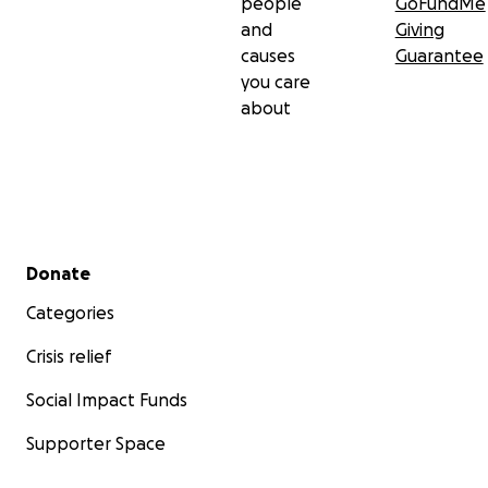
people
GoFundMe
and
Giving
causes
Guarantee
you care
about
Secondary menu
Donate
Categories
Crisis relief
Social Impact Funds
Supporter Space