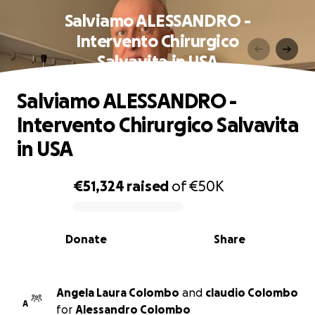
Salviamo ALESSANDRO -
Intervento Chirurgico
Salvavita in USA
Salviamo ALESSANDRO -
Intervento Chirurgico Salvavita
in USA
€51,324
raised
of
€50K
0% complete
Donate
Share
Angela Laura Colombo
and
claudio Colombo
A
for
Alessandro Colombo