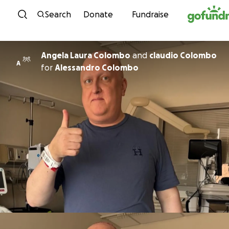
Skip to content
Search
Donate
Fundraise
Angela Laura Colombo
and
claudio Colombo
A
for
Alessandro Colombo