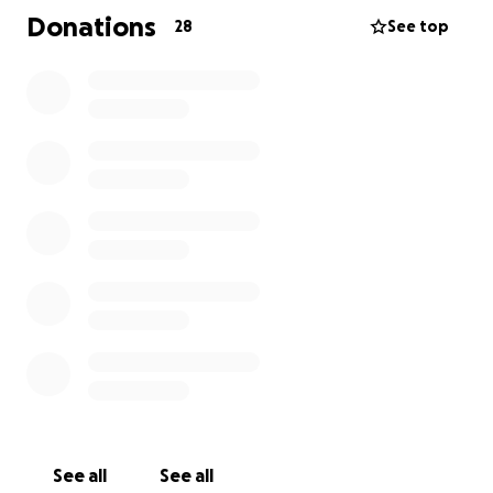
había sufrido de hipoxia y trombosis.
Donations
28
See top
Mi diagnóstico clínico es Desorden de Desnervación
Craneal Congénito y está en el Espectro de parálisis
facial.
Como tengo una parálisis facial no puedo aun
deglutir, me realizaron una gastrostomía cuando
tenia 5 semanas de edad para poderme alimentar
por medio de una sonda.
Mis oídos no se desarrollaron correctamente,
cuento con un aparato auditivo que me permitió
escuchar bien por primera vez.
Aun no logro tener control cefálico pero mis
terapeutas y mis papis me ayudan con ejercicios para
fortalecer mi cuello, espero pronto sostener mi
See all
See all
cuellito.