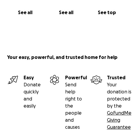
See all
See all
See top
Your easy, powerful, and trusted home for help
Easy
Powerful
Trusted
Donate
Send
Your
quickly
help
donation is
and
right to
protected
easily
the
by the
people
GoFundMe
and
Giving
causes
Guarantee