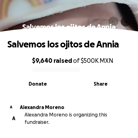
Salvemos los ojitos de Annia
Salvemos los ojitos de Annia
$9,640
raised
of
$500K
MXN
0% complete
Donate
Share
Alexandra Moreno
A
Alexandra Moreno is organizing this
A
fundraiser.