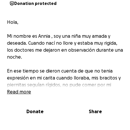
Donation protected
Hola,
Mi nombre es Annia , soy una niña muy amada y
deseada. Cuando nací no llore y estaba muy rigida,
los doctores me dejaron en observación durante una
noche.
En ese tiempo se dieron cuenta de que no tenia
expresión en mi carita cuando lloraba, mis bracitos y
piernitas seguían rígidos, no pude comer por mi
boquita así que me tuvieron que poner una sonda
Read more
para alimentarme.
Donate
Share
Pase por muchos estudios diferentes, ultrasonidos,
resonancias y los doctores encontraron que mi
cerebro no se había desarrollado correctamente y