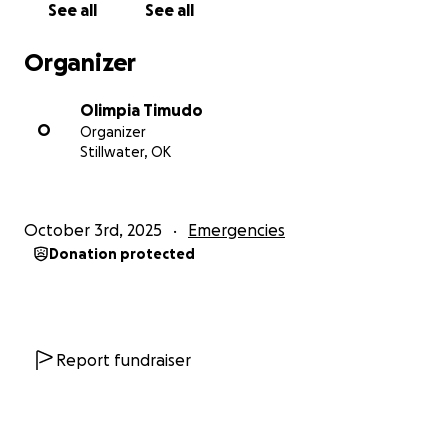
See all
See all
¡Gracias por darle a Daniel la oportunidad de ser un
campeón de nuevo!
Organizer
Olimpia Timudo
O
Organizer
Stillwater, OK
October 3rd, 2025
Emergencies
Donation protected
Report fundraiser