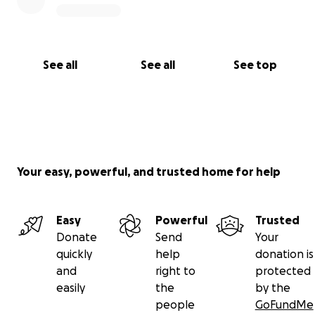
See all
See all
See top
Your easy, powerful, and trusted home for help
Easy
Powerful
Trusted
Donate
Send
Your
quickly
help
donation is
and
right to
protected
easily
the
by the
people
GoFundMe