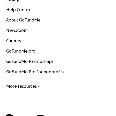
Help Center
About GoFundMe
Newsroom
Careers
GoFundMe.org
GoFundMe Partnerships
GoFundMe Pro for nonprofits
More resources