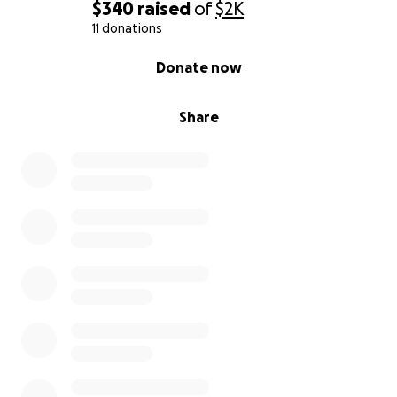
$340
raised
of
$2K
11 donations
0% complete
Donate now
Share