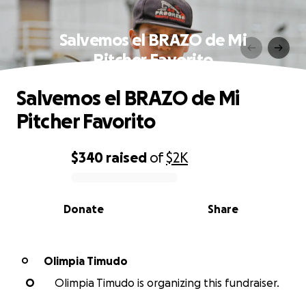
Salvemos el BRAZO de Mi
Pitcher Favorito
Salvemos el BRAZO de Mi
Pitcher Favorito
$340
raised
of
$2K
0% complete
Donate
Share
Olimpia Timudo
O
O
Olimpia Timudo is organizing this fundraiser.