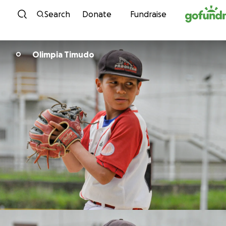
Skip to content
Search
Donate
Fundraise
Olimpia Timudo
O