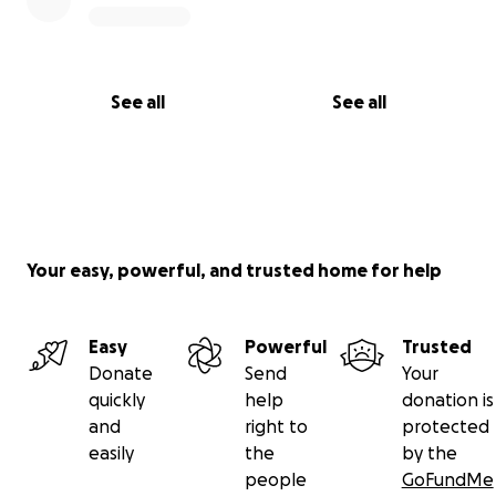
See all
See all
Your easy, powerful, and trusted home for help
Easy
Powerful
Trusted
Donate
Send
Your
quickly
help
donation is
and
right to
protected
easily
the
by the
people
GoFundMe