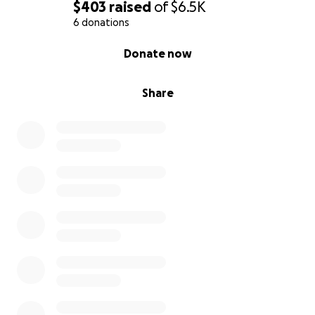
$403
raised
of
$6.5K
6 donations
0% complete
Donate now
Share