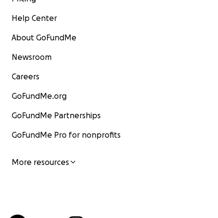
Help Center
About GoFundMe
Newsroom
Careers
GoFundMe.org
GoFundMe Partnerships
GoFundMe Pro for nonprofits
More resources