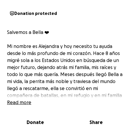
Donation protected
Salvemos a Bella ❤️‍
Mi nombre es Alejandra y hoy necesito tu ayuda
desde lo más profundo de mi corazón. Hace 8 años
migré sola a los Estados Unidos en búsqueda de un
mejor futuro, dejando atrás mi familia, mis raíces y
todo lo que más quería. Meses después llegó Bella a
mi vida, la perrita más noble y traviesa del mundo
llegó a rescatarme, ella se convirtió en mi
compañera de batallas, en mi refugio y en mi familia
cuando más lo necesitaba. Ella me devolvió la sonrisa
Read more
y esperanza.
Donate
Share
Hace unos días Bella comenzó con dolor en su
patita. Tras muchas consultas con especialistas,