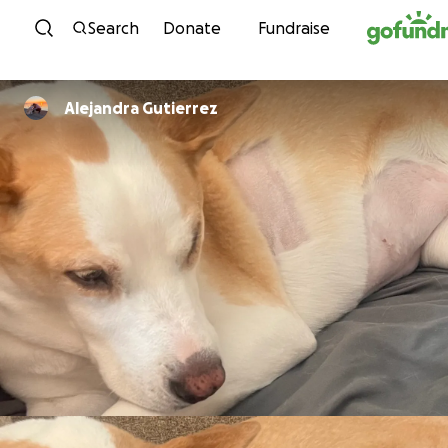
Skip to content
Search
Donate
Fundraise
Alejandra Gutierrez