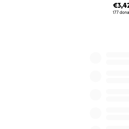
€3,4
177 dona
0% complete