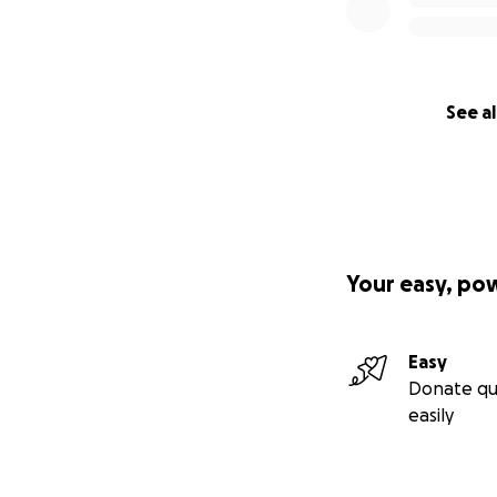
See al
Your easy, po
Easy
Donate qu
easily