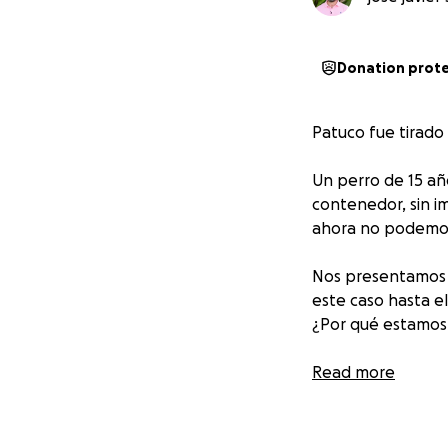
Donation prot
Patuco fue tirado
Un perro de 15 añ
contenedor, sin im
ahora no podemos 
Nos presentamos c
este caso hasta el
¿Por qué estamos
Porque salvar a Pa
Read more
actuó, el maltrat
llevarlo ante los 
él, es por todos l