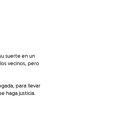
su suerte en un
 los vecinos, pero
gada, para llevar
e haga justicia.
. La policía no
s. Necesitamos
caso no es solo por
en voz.