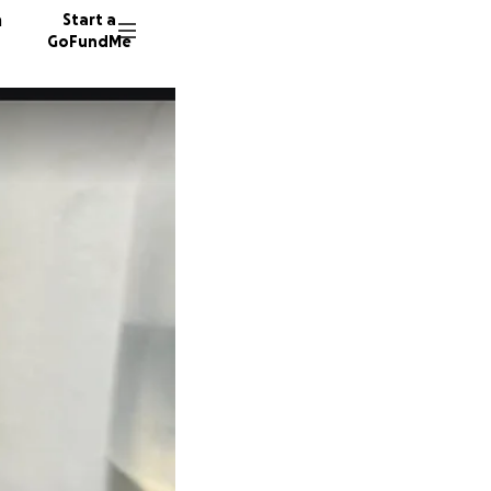
n
Start a
GoFundMe