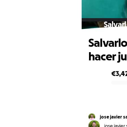
Salvarl
Salvarlo
hacer ju
€3,4
0% complete
jose javier 
jose javier