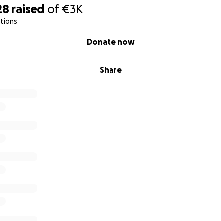
28
raised
of
€3K
tions
Donate now
Share