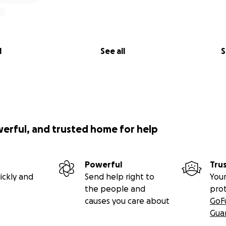
l
See all
S
werful, and trusted home for help
Powerful
Tru
ickly and
Send help right to
Your
the people and
pro
causes you care about
GoF
Gua