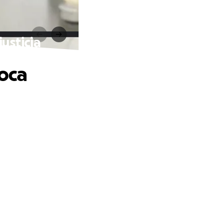
justicia
toca