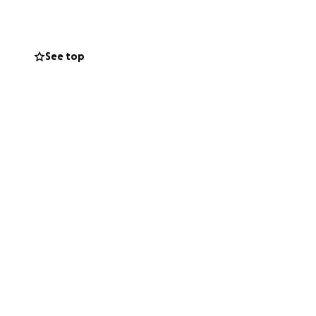
los que
See top
da donación irá al
 prevalezca.
atador de Patuco