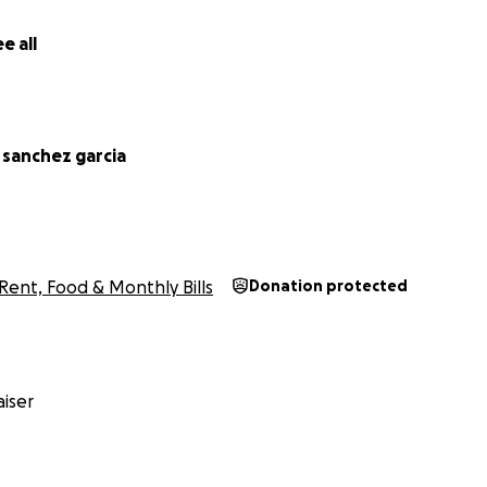
e all
r sanchez garcia
Rent, Food & Monthly Bills
Donation protected
iser