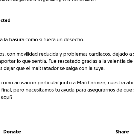
ected
 a la basura como si fuera un desecho.
os, con movilidad reducida y problemas cardíacos, dejado a 
portar lo que sentía. Fue rescatado gracias a la valentía de
dejar que el maltratador se salga con la suya.
omo acusación particular junto a Mari Carmen, nuestra abo
 final, pero necesitamos tu ayuda para asegurarnos de que s
 aquí?
tuco no fue suficiente. El sistema nos ha fallado una vez más
ador sigue libre y no podemos quedarnos de brazos cruzado
tribunales para que pague por lo que le hizo a Patuco. Este 
Donate
Share
os animales que sufren en silencio, por todos los que no tien