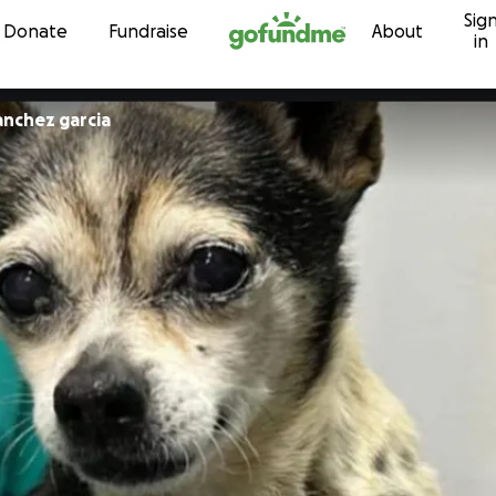
Sig
Skip to content
Donate
Fundraise
About
in
sanchez garcia