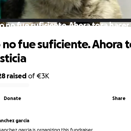
o no fue suficiente. Ahora toca hacer 
 no fue suficiente. Ahora 
sticia
28
raised
of
€3K
Donate
Share
sanchez garcia
 sanchez garcia is organizing this fundraiser.