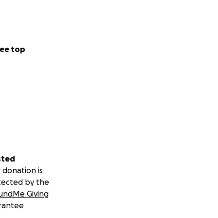
ee top
sted
 donation is
tected by the
undMe Giving
rantee