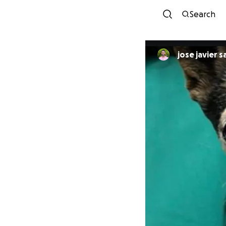
Search
jose javier 