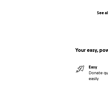
See al
Your easy, po
Easy
Donate qu
easily