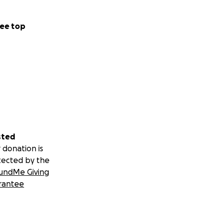
ee top
sted
 donation is
tected by the
undMe Giving
rantee