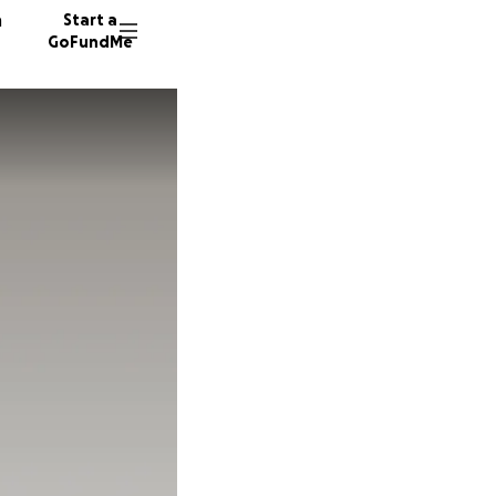
n
Start a
GoFundMe