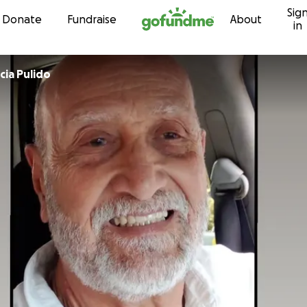
Sig
Skip to content
Donate
Fundraise
About
in
cia Pulido