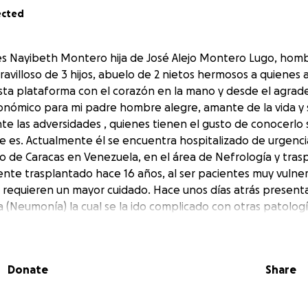
ected
s Nayibeth Montero hija de José Alejo Montero Lugo, homb
avilloso de 3 hijos, abuelo de 2 nietos hermosos a quienes 
sta plataforma con el corazón en la mano y desde el agrad
conómico para mi padre hombre alegre, amante de la vida y
te las adversidades , quienes tienen el gusto de conocerlo 
 es. Actualmente él se encuentra hospitalizado de urgencia
rio de Caracas en Venezuela, en el área de Nefrología y tras
ente trasplantado hace 16 años, al ser pacientes muy vulne
requieren un mayor cuidado. Hace unos días atrás presenta
ra (Neumonía) la cual se la ido complicado con otras patolog
ave, trastorno de la conducción cardiaca.
actual incluye:
basal derecha
Donate
Share
s
nfección por hongo) -Actualmente realizando exámenes vari
 leucopenia (baja de plaquetas y defensas)