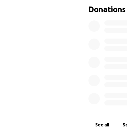
Necesidad de anti
Donations
Nosotros como fa
todo en Venezuela
exámenes, medica
fuera del hospital
llevar exámenes a
precios en dólare
Toda ayuda, por p
Los fondos recaud
Realizar exámenes
inmunosupresores,
Pagar exámenes d
See all
Se