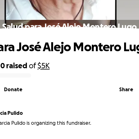
Salud para José Alejo Montero Lugo
ara José Alejo Montero L
00
raised
of
$5K
Donate
Share
cia Pulido
rcia Pulido is organizing this fundraiser.