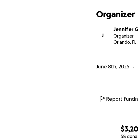
Adquirir insumos m
Organizer
Cualquier eventua
Te pedimos desde
Jennifer G
que nos ayudes c
J
Organizer
suma esperanza.
Orlando, FL
Dios te multipliqu
Con fe, fuerza y g
June 8th, 2025
Nayibeth Montero 
Nota: informes mé
Report fundra
$3,2
58 dona