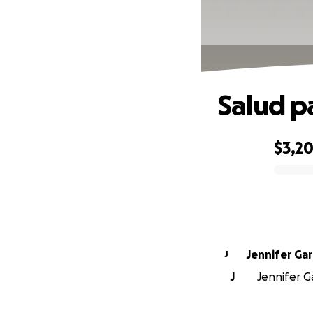
Salud p
$3,2
0% complete
Jennifer Gar
J
J
Jennifer Ga