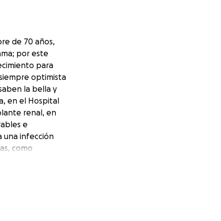
re de 70 años,
ama; por este
ecimiento para
 siempre optimista
saben la bella y
, en el Hospital
plante renal, en
rables e
 una infección
ías, como
os de descarte.