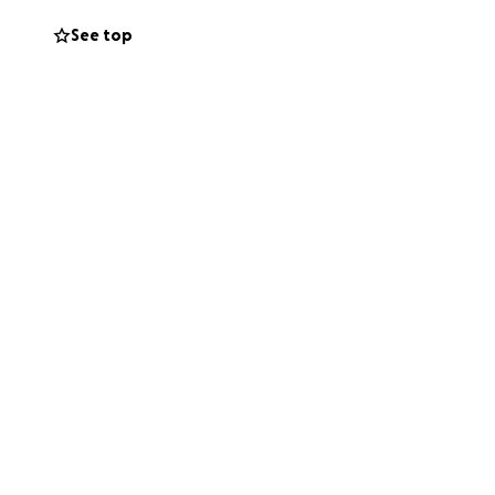
See top
al alto costo de
os tratamientos,
nseguirse por
 clínicas privadas,
tas cosas, con
ferencia.
os, antifúngicos,