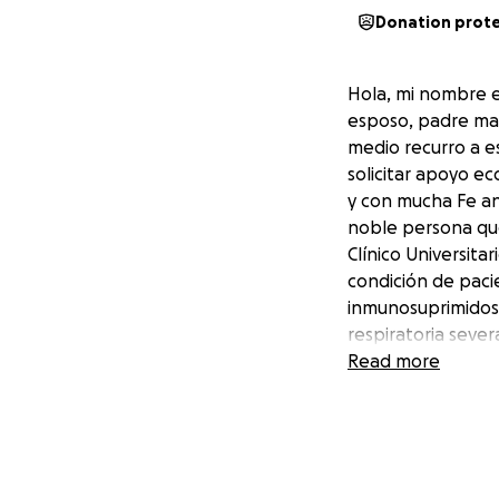
Donation prot
Hola, mi nombre e
esposo, padre mar
medio recurro a e
solicitar apoyo e
y con mucha Fe an
noble persona que
Clínico Universita
condición de paci
inmunosuprimidos 
respiratoria seve
hipomagnesemia gr
Read more
⚠️ Su diagnóstico 
Neumonía severa 
Arritmias cardíaca
Histoplasmosis (i
Trombocitopenia y