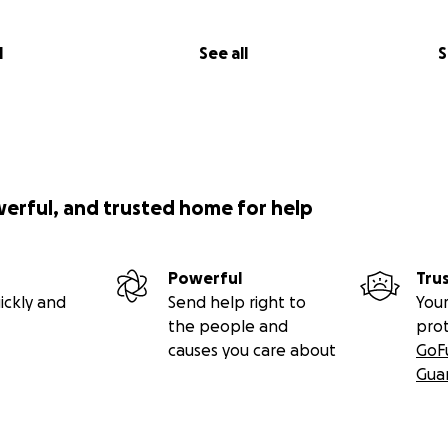
l
See all
S
werful, and trusted home for help
Powerful
Tru
ickly and
Send help right to
Your
the people and
pro
causes you care about
GoF
Gua