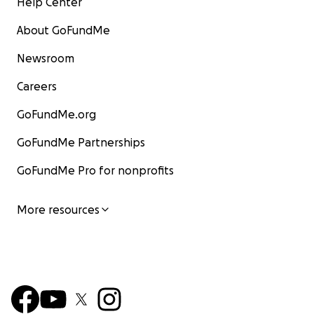
Help Center
About GoFundMe
Newsroom
Careers
GoFundMe.org
GoFundMe Partnerships
GoFundMe Pro for nonprofits
More resources