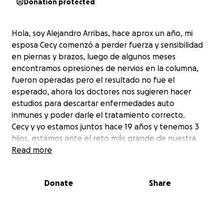
Donation protected
Hola, soy Alejandro Arribas, hace aprox un año, mi
esposa Cecy comenzó a perder fuerza y sensibilidad
en piernas y brazos, luego de algunos meses
encontramos opresiones de nervios en la columna,
fueron operadas pero el resultado no fue el
esperado, ahora los doctores nos sugieren hacer
estudios para descartar enfermedades auto
inmunes y poder darle el tratamiento correcto.
Cecy y yo estamos juntos hace 19 años y tenemos 3
hijos, estamos ante el reto más grande de nuestra
historia, estoy seguro que lo vamos a lograr.
Read more
Donate
Share