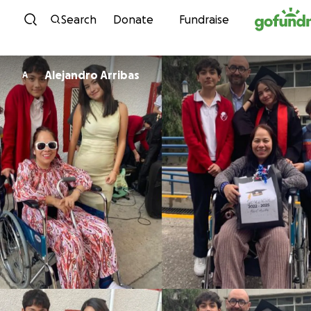
Skip to content
Search
Donate
Fundraise
Alejandro Arribas
A