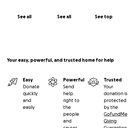
See all
See all
See top
Your easy, powerful, and trusted home for help
Easy
Powerful
Trusted
Donate
Send
Your
quickly
help
donation is
and
right to
protected
easily
the
by the
people
GoFundMe
and
Giving
causes
Guarantee