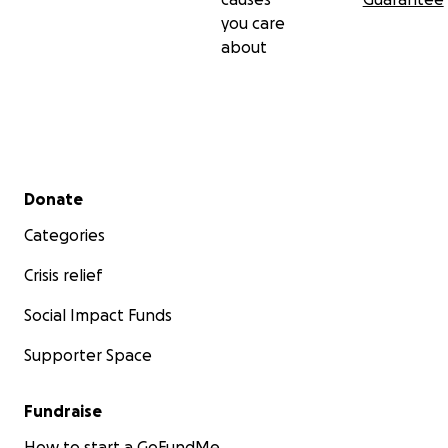
you care
about
Secondary menu
Donate
Categories
Crisis relief
Social Impact Funds
Supporter Space
Fundraise
How to start a GoFundMe