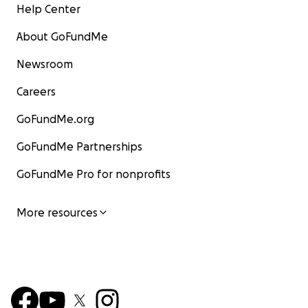
Help Center
About GoFundMe
Newsroom
Careers
GoFundMe.org
GoFundMe Partnerships
GoFundMe Pro for nonprofits
More resources