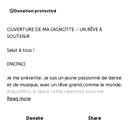
Donation protected
OUVERTURE DE MA CAGNOTTE – UN RÊVE À
SOUTENIR
Salut à tous !
(PACPAC)
Je me présente : je suis un jeune passionné de danse
et de musique, avec un rêve grand comme le monde.
Aujourd’hui, je lance cette cagnotte pour me
rapprocher de mon objectif : ouvrir une salle de
Read more
danse accompagnée d’un studio de musique. Un lieu
pour créer, partager, transmettre et rassembler des
Donate
Share
talents, quel que soit leur parcours.