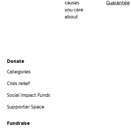
causes
Guarantee
you care
about
Secondary menu
Donate
Categories
Crisis relief
Social Impact Funds
Supporter Space
Fundraise