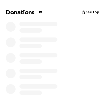
Je n’ai pas les moyens financiers pour y arriver seul ,
mais j’ai la motivation, les idées, et l’envie de bâtir
Donations
19
See top
quelque chose de positif pour ma génération et
celles à venir.
Chaque euro compte et me rapproche un peu plus
de ce rêve. Si tu peux participer ou partager autour
de toi, ce serait déjà énorme. Ensemble, on peut
faire naître quelque chose de beau. ❤️
Merci du fond du cœur