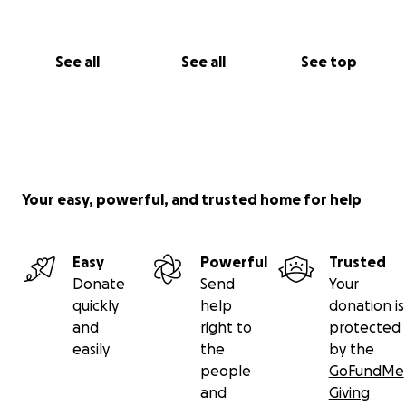
See all
See all
See top
Your easy, powerful, and trusted home for help
Easy
Powerful
Trusted
Donate
Send
Your
quickly
help
donation is
and
right to
protected
easily
the
by the
people
GoFundMe
and
Giving