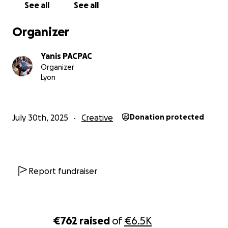
See all
See all
Organizer
Yanis PACPAC
Organizer
Lyon
July 30th, 2025
Creative
Donation protected
Report fundraiser
€762
raised
of
€6.5K