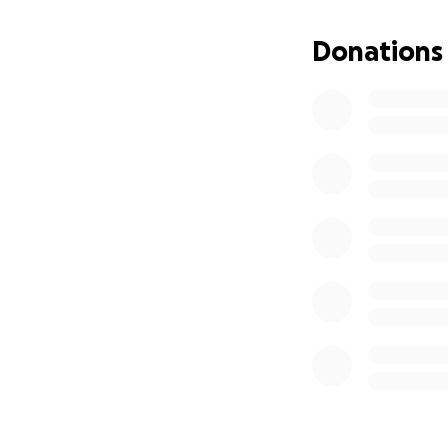
Diese soll in die
Es ist die erste 
Donations
Jahre zusammen sp
Fußball, Lagerfeu
Bitte helft uns da