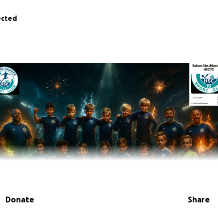
ected
Donate
Share
olzwickeder Sport Club möchten unsere Erste Mannschaftsf