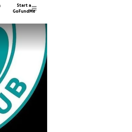
n
Start a
GoFundMe