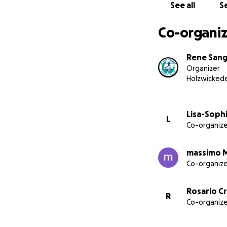
See all
Se
Co-organiz
Rene Sang
Organizer
Holzwicked
Lisa-Soph
L
Co-organize
massimo 
Co-organize
Rosario Cr
R
Co-organize