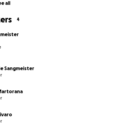
e all
ers
4
meister
e
ie Sangmeister
r
Martorana
r
ivaro
r