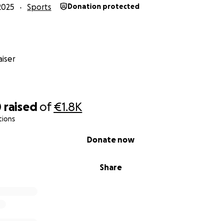
2025
Sports
Donation protected
iser
0
raised
of
€1.8K
tions
Donate now
Share