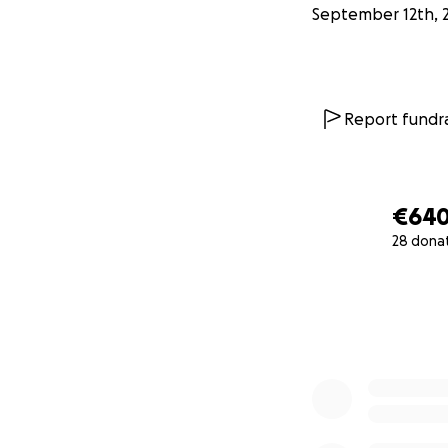
September 12th, 
Report fundra
€64
28 dona
0% complete