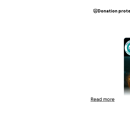
Donation prot
Read more
Wir die F2 vom H