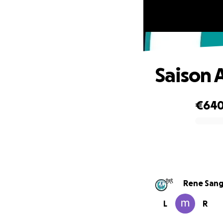
Saison 
€64
0% complete
Rene 
L
R