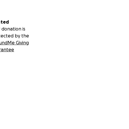
sted
 donation is
tected by the
undMe Giving
rantee