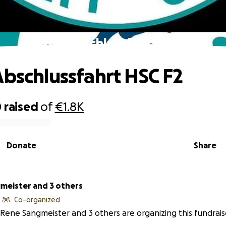
Saison Abschlussfahrt HSC F2
Abschlussfahrt HSC F2
0
raised
of
€1.8K
Donate
Share
Sangmeister and 3 others
Co-organized
Rene Sangmeister and 3 others are organizing this fundrais