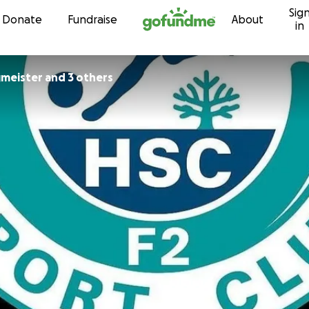
Sig
Skip to content
Donate
Fundraise
About
in
Sangmeister and 3 others