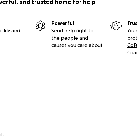
werful, and trusted home for help
Powerful
Tru
ickly and
Send help right to
Your
the people and
pro
causes you care about
GoF
Gua
ds