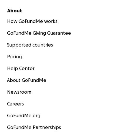
zu müssen würde massiv seine Lebensqualität und
weitere Therapie-Erfolge einschränken.
About
How GoFundMe works
Das war der Anstoß für diesen Spendenaufruf. Wir
brauchen finanzielle Unterstützung, damit ich mich
GoFundMe Giving Guarantee
auf meine Behandlungen und (hoffentlich)
Genesung konzentrieren kann.
Supported countries
Pricing
Wir sind für jede Unterstützung dankbar.
Help Center
Jessy & Alex
About GoFundMe
Newsroom
Careers
GoFundMe.org
GoFundMe Partnerships