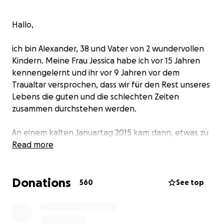
Hallo,
ich bin Alexander, 38 und Vater von 2 wundervollen
Kindern. Meine Frau Jessica habe ich vor 15 Jahren
kennengelernt und ihr vor 9 Jahren vor dem
Traualtar versprochen, dass wir für den Rest unseres
Lebens die guten und die schlechten Zeiten
zusammen durchstehen werden.
An einem kalten Januartag 2015 kam dann, etwas zu
früh aber gesund, unser Sohn Finn zur Welt. Wir
Read more
konnten unser Glück kaum fassen und ihn
Aufwachsen zu sehen war eine riesige Freude für
Donations
uns.
560
See top
Dieses Glück wandelte sich dann im April 2017 in die
schlimmste Herausforderung, die junge Eltern