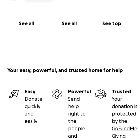
See all
See all
See top
Your easy, powerful, and trusted home for help
Easy
Powerful
Trusted
Donate
Send
Your
quickly
help
donation is
and
right to
protected
easily
the
by the
people
GoFundMe
and
Giving