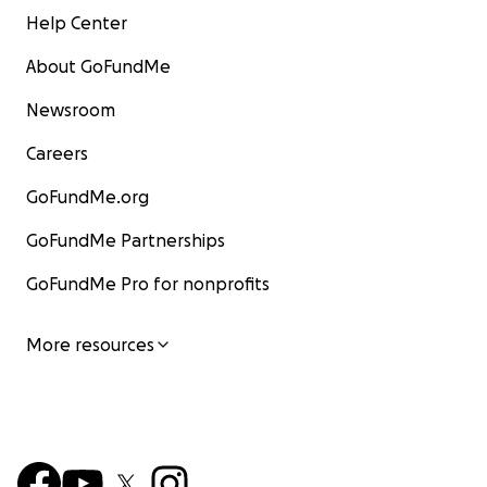
Help Center
About GoFundMe
Newsroom
Careers
GoFundMe.org
GoFundMe Partnerships
GoFundMe Pro for nonprofits
More resources