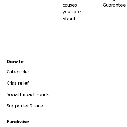
causes
Guarantee
you care
about
Secondary menu
Donate
Categories
Crisis relief
Social Impact Funds
Supporter Space
Fundraise