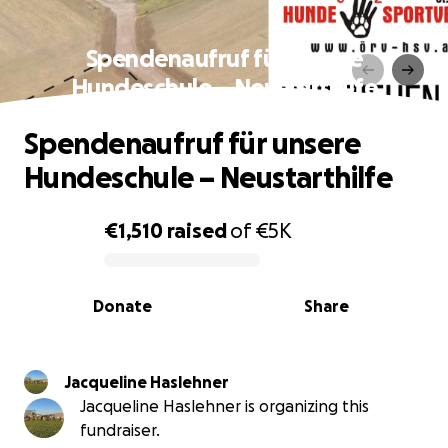
Spendenaufruf für unsere
Hundeschule – Neustarthilfe
Spendenaufruf für unsere
Hundeschule – Neustarthilfe
€1,510
raised
of
€5K
0% complete
Donate
Share
Jacqueline Haslehner
Jacqueline Haslehner is organizing this
fundraiser.