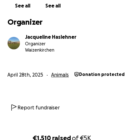
See all
See all
Obmann Franz Mayr &
das gesamte Team vom ÖRV HSV St. Thomas (bald
Organizer
ÖRV HSV Waizenkirchen)
Jacqueline Haslehner
Organizer
IBAN: AT73 2033 0021 0000 0807
Waizenkirchen
Verwendungszweck: Spende ÖRV HSV WZK
April 28th, 2025
Animals
Donation protected
Report fundraiser
€1,510
raised
of
€5K