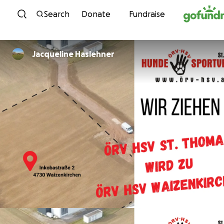
Skip to content
Search
Donate
Fundraise
Jacqueline Haslehner