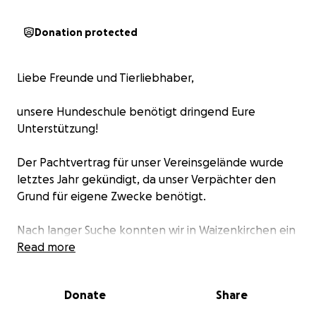
Donation protected
Liebe Freunde und Tierliebhaber,
unsere Hundeschule benötigt dringend Eure
Unterstützung!
Der Pachtvertrag für unser Vereinsgelände wurde
letztes Jahr gekündigt, da unser Verpächter den
Grund für eigene Zwecke benötigt.
Nach langer Suche konnten wir in Waizenkirchen ein
tolles Fleckchen Erde ergattern, auf welchem wir
Read more
unsere neue Ausbildungsstätte für alle Zwei- und
Vierbeiner errichten möchten!
Donate
Share
Unser ehrenamtliches Team arbeitet bereits mit viel