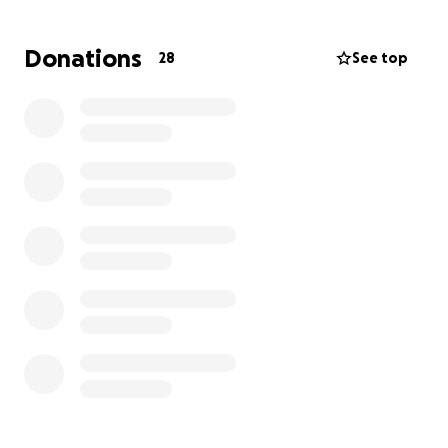
Engagement und Herzblut an diesem sehr wichtigen
Projekt, denn mit diesem neuen Hundeplatz
Donations
28
See top
möchten wir noch bessere Trainingsmöglichkeiten
anbieten.
Dafür benötigen wir finanzielle Hilfe, um die Kosten
für den neuen Standort decken zu können!
Jede Spende, egal in welcher Höhe, bringt uns einen
Schritt näher an unser Ziel!
Gemeinsam können wir dafür sorgen, dass unsere
Hunde weiterhin die bestmögliche Ausbildung und
Betreuung erhalten, die heutzutage wichtiger ist
denn je!
Wir danken Euch von Herzen für Eure
Unterstützung!