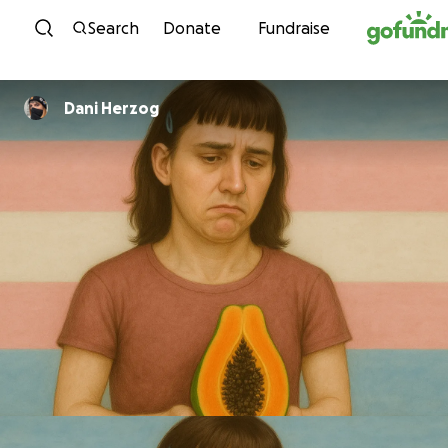
Skip to content
Search
Donate
Fundraise
Dani Herzog