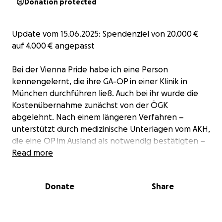
Donation protected
Update vom 15.06.2025: Spendenziel von 20.000 €
auf 4.000 € angepasst
Bei der Vienna Pride habe ich eine Person
kennengelernt, die ihre GA-OP in einer Klinik in
München durchführen ließ. Auch bei ihr wurde die
Kostenübernahme zunächst von der ÖGK
abgelehnt. Nach einem längeren Verfahren –
unterstützt durch medizinische Unterlagen vom AKH,
die eine OP im Ausland als notwendig bestätigten –
wurden jedoch ein Großteil der Kosten
Read more
übernommen.
Donate
Share
Ich werde nun denselben Weg einschlagen. Wenn
alles klappt, reduzieren sich die Gesamtkosten auf
etwa 4.000 €.