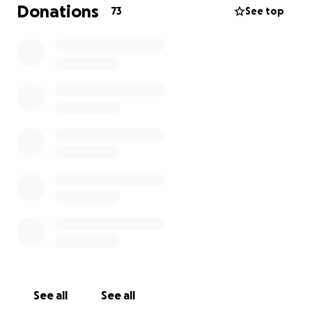
Donations
73
See top
Das bedeutet: Die Hälfte ist bereits erreicht, und die
OP rückt in greifbare Nähe!
--------------
Hallo, ich bin Dani, 29 Jahre alt, Österreicherin und
trans.
Für meine körperliche und seelische Gesundheit ist
eine geschlechtsangleichende Operation ein
essenzieller Schritt. Zwar wird diese in Österreich
von der Krankenkasse übernommen – jedoch leider
oft in Kliniken, die wenig Erfahrung haben. Immer
wieder höre ich von Komplikationen, schlechten
Ergebnissen und unnötigem Leid.
Ich möchte diesen wichtigen Eingriff in einer
See all
See all
spezialisierten Privatklinik im Ausland machen, wo