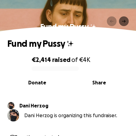
Fund my Pussy ✨
Fund my Pussy ✨
€2,414
raised
of
€4K
0% complete
Donate
Share
Dani Herzog
Dani Herzog is organizing this fundraiser.