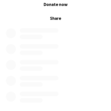
0% complete
Donate now
Danke von Herzen für deine Solidarität.
Share
– Dani
(Falls am Ende der Kampagne Geld übrig bleibt,
werde ich dieses an eine andere Person für ihre
geschlechtsangleichende OP weitergeben oder
verantwortungsvoll für meinen weiteren Einsatz im
Aktivismus verwenden.)