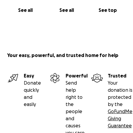
See all
See all
See top
Your easy, powerful, and trusted home for help
Easy
Powerful
Trusted
Donate
Send
Your
quickly
help
donation is
and
right to
protected
easily
the
by the
people
GoFundMe
and
Giving
causes
Guarantee
you care