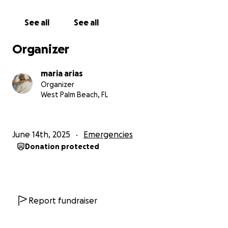
Desde octubre del 2024 he estado llevando a mi
madre constantemente a urgencias con una
See all
See all
durabilidad de 1 o 2 semanas por drenajes de pulmón
o cirugías en el esófago procedimientos que son
Organizer
muy dolorosos, desde el 27 de marzo mi madre Olga
lucia Martínez duraba 2 semanas hospitalizada y 1
maria arias
afuera y volvíamos otra ves a urgencias así
Organizer
estábamos constantemente sin ninguna esperanza
West Palm Beach, FL
de un trasplante de hígado pues ya había pasado 1
año y medio y no encontraban un hígado para mi
madre, la esperanza cada ves era menos el 29 de
June 14th, 2025
Emergencies
abril tuvimos que entrar por urgencias pero esta ves
Donation protected
no se trataba de un drenaje o algo similar esta ves mi
mama había llegado al hospital sin signos vitales
tuvieron que reanimarla :( estuvo en cuidados
intensivos por 2 dias y luego la subieron a
hospitalización, hay ella ya no tenia fuerzas y las
Report fundraiser
esperanzas se desvanecían su cuerpo ya no estaba
en condiciones de seguir adelante, ella se veía