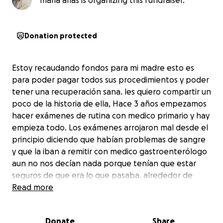
maria arias is organizing this fundraiser.
Donation protected
Estoy recaudando fondos para mi madre esto es
para poder pagar todos sus procedimientos y poder
tener una recuperación sana. les quiero compartir un
poco de la historia de ella, Hace 3 años empezamos
hacer exámenes de rutina con medico primario y hay
empieza todo. Los exámenes arrojaron mal desde el
principio diciendo que habían problemas de sangre
y que la iban a remitir con medico gastroenterólogo
aun no nos decían nada porque tenían que estar
seguros de que era lo que pasaba. alrededor de
unos meses descubrieron que mi madre padecía de
Read more
una enfermedad llamada cirrosis hepática. muchos
se preguntaran y dirán si tomaba mucho alcohol les
Donate
Share