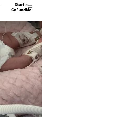
n
Start a
GoFundMe