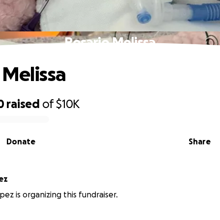
Rosario Melissa
 Melissa
0
raised
of
$10K
Donate
Share
ez
ez is organizing this fundraiser.