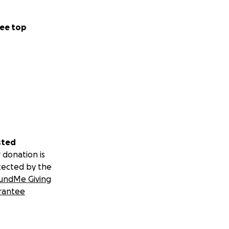
ee top
sted
 donation is
tected by the
undMe Giving
rantee