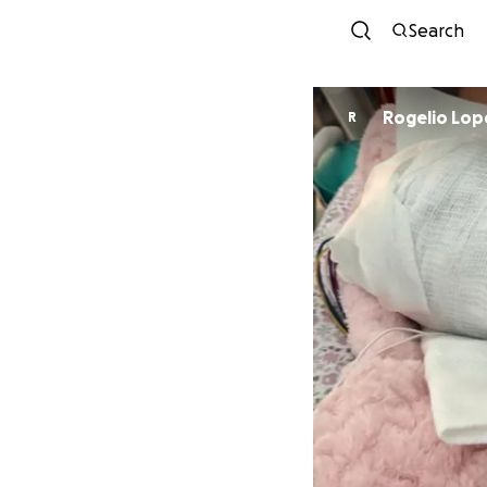
Search
Rogelio Lop
R