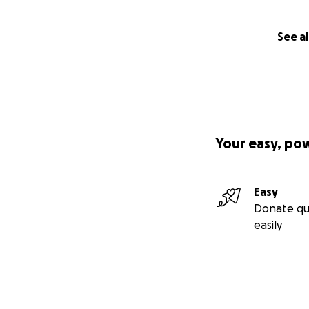
See al
Your easy, po
Easy
Donate qu
easily