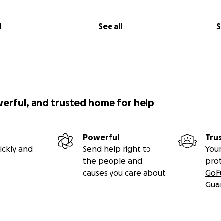
l
See all
S
werful, and trusted home for help
Powerful
Tru
ickly and
Send help right to
Your
the people and
pro
causes you care about
GoF
Gua