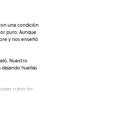
con una condición
mor puro. Aunque
mpre y nos enseñó
aló. Nuestro
n dejando huellas
oder cubrir los
dad. Cada aporte,
resar.
r la memoria de