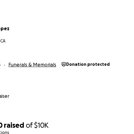
opez
 CA
5
Funerals & Memorials
Donation protected
iser
0
raised
of
$10K
tions