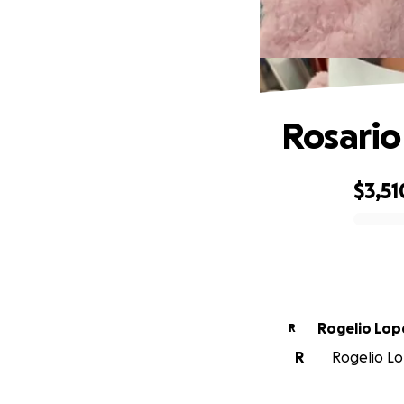
Rosario
$3,51
0% complete
Rogelio Lop
R
R
Rogelio Lop