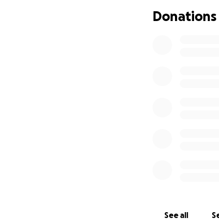
Donations
See all
Se