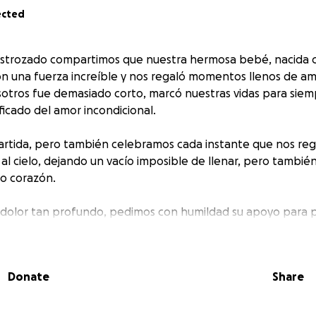
ected
estrozado compartimos que nuestra hermosa bebé, nacida 
on una fuerza increíble y nos regaló momentos llenos de a
otros fue demasiado corto, marcó nuestras vidas para sie
ficado del amor incondicional.
artida, pero también celebramos cada instante que nos reg
 al cielo, dejando un vacío imposible de llenar, pero tambié
o corazón.
dolor tan profundo, pedimos con humildad su apoyo para p
edida y darle a nuestra niña un adiós lleno de amor y digni
da palabra de aliento significan más de lo que podemos exp
Donate
Share
añarnos en este camino tan difícil y por ayudarnos a honra
princesa.