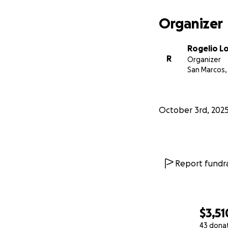
Organizer
Rogelio L
R
Organizer
San Marcos,
October 3rd, 202
Report fundra
$3,51
43 dona