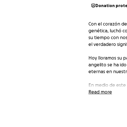
Donation prot
Con el corazón d
genética, luchó c
su tiempo con nos
el verdadero signi
Hoy lloramos su p
angelito se ha ido
eternas en nuestr
En medio de este 
gastos de su desp
Read more
cada oración y ca
Gracias por acomp
nuestra pequeña 