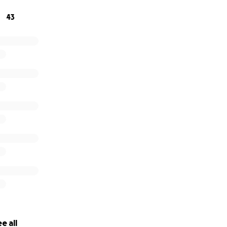
43
e all