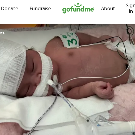
Sig
Skip to content
Donate
Fundraise
About
in
ez