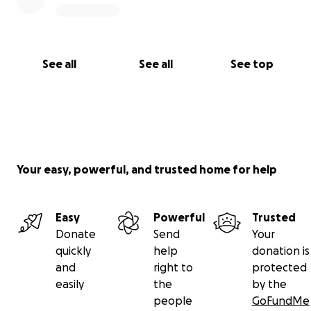
See all
See all
See top
Your easy, powerful, and trusted home for help
Easy
Powerful
Trusted
Donate
Send
Your
quickly
help
donation is
and
right to
protected
easily
the
by the
people
GoFundMe