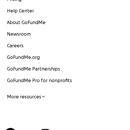
Help Center
About GoFundMe
Newsroom
Careers
GoFundMe.org
GoFundMe Partnerships
GoFundMe Pro for nonprofits
More resources