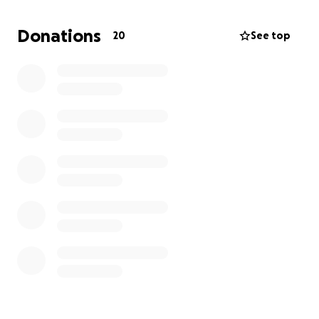
verbunden – für Reise, Unterkunft, Verpflegung,
Delegationskleidung, Startgebühren, … . Diese
Donations
20
See top
müssen in unserem wunderschönen, aber leider
immer noch eher unbekannten und wenig
geförderten Sport, von den TeilnehmerInnen selbst
getragen werden.
Jeder Beitrag hilft, unseren SportlerInnen den
Traum von der Teilnahme in Japan zu ermöglichen!
WIR SAGEN DANKE!