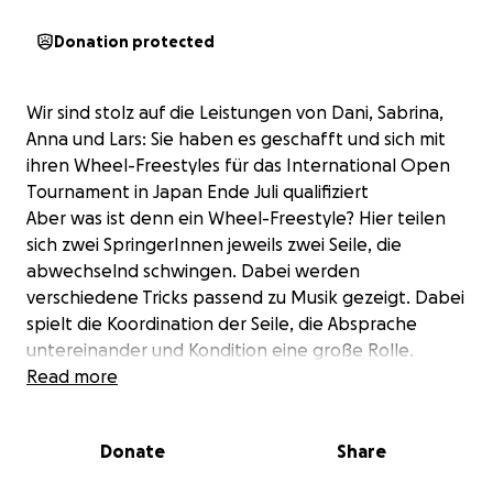
Donation protected
Wir sind stolz auf die Leistungen von Dani, Sabrina,
Anna und Lars: Sie haben es geschafft und sich mit
ihren Wheel-Freestyles für das International Open
Tournament in Japan Ende Juli qualifiziert
Aber was ist denn ein Wheel-Freestyle? Hier teilen
sich zwei SpringerInnen jeweils zwei Seile, die
abwechselnd schwingen. Dabei werden
verschiedene Tricks passend zu Musik gezeigt. Dabei
spielt die Koordination der Seile, die Absprache
untereinander und Kondition eine große Rolle.
Letztlich die Königsdisziplin unserer Sportart!
Read more
Damit unsere SpringerInnen diese Chance
wahrnehmen können, sind wir auf eure
Donate
Share
Unterstützung angewiesen. Die Teilnahme an einem
internationalen Wettkampf ist mit hohen Kosten