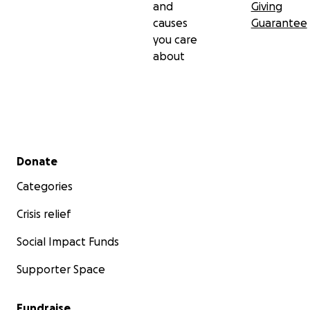
and
Giving
causes
Guarantee
you care
about
Secondary menu
Donate
Categories
Crisis relief
Social Impact Funds
Supporter Space
Fundraise