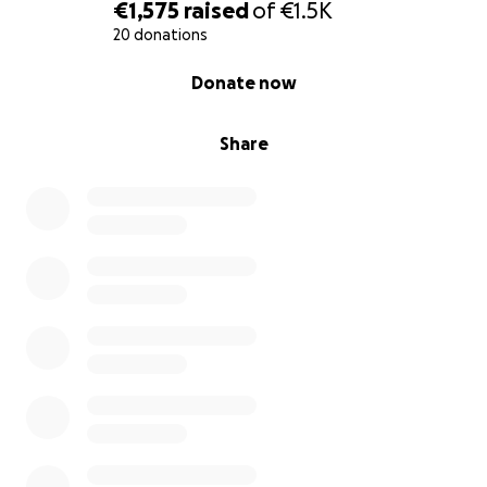
€1,575
raised
of
€1.5K
20 donations
0% complete
Donate now
Share