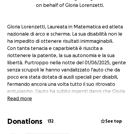
on behalf of Gloria Lorenzetti.
Gloria Lorenzetti, Laureata in Matematica ed atleta
nazionale di arco e scherma. La sua disabilità non le
ha impedito di ottenere risultati inimmaginabili.
Con tanta tenacia e caparbietà è riuscita a
riottenere la patente, la sua autonomia e la sua
libertà. Purtroppo nella notte del 01/06/2025, gente
senza scrupoli le hanno vandalizzato l'auto che da
poco era stata dotata di ausili speciali per disabili,
fermando ancora una volta tutto il suo ritrovato
entusiasmo. L'auto ha subito ingenti danni che Gloria
con le sue sole forze, difficilmente riuscirà a far
Read more
fronte.
Chiediamo a chiunque voglia aiutarla un piccolo
Donations
contributo per rimettersi ancora una volta in strada
132
See top