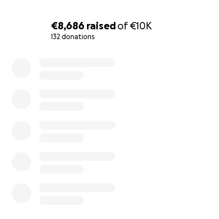
€8,686
raised
of
€10K
132 donations
0% complete