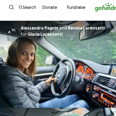
Skip to content
Search
Donate
Fundraise
Alessandro Pagnin
and
Renata Lorenzetti
A
for
Gloria Lorenzetti