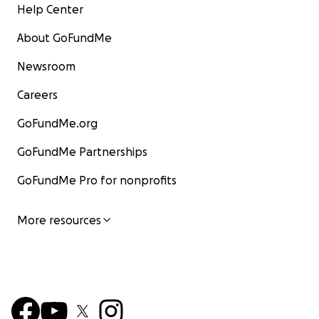
Help Center
About GoFundMe
Newsroom
Careers
GoFundMe.org
GoFundMe Partnerships
GoFundMe Pro for nonprofits
More resources