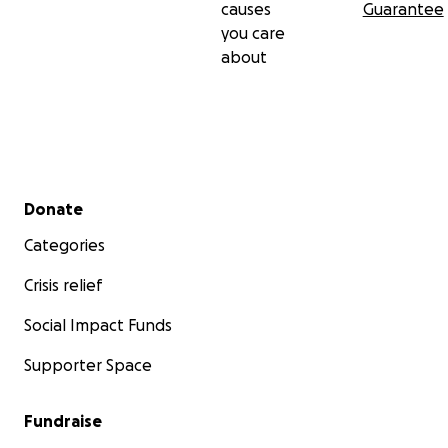
causes
Guarantee
you care
about
Secondary menu
Donate
Categories
Crisis relief
Social Impact Funds
Supporter Space
Fundraise