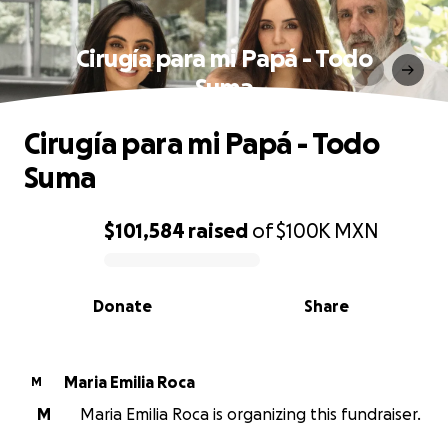
Cirugía para mi Papá - Todo
Suma
Cirugía para mi Papá - Todo
Suma
$101,584
raised
of
$100K
MXN
0% complete
Donate
Share
Maria Emilia Roca
M
M
Maria Emilia Roca is organizing this fundraiser.