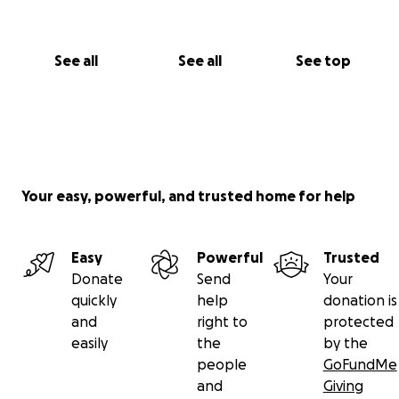
See all
See all
See top
Your easy, powerful, and trusted home for help
Easy
Powerful
Trusted
Donate
Send
Your
quickly
help
donation is
and
right to
protected
easily
the
by the
people
GoFundMe
and
Giving