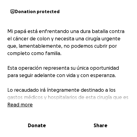
Donation protected
Mi papá está enfrentando una dura batalla contra
el cáncer de colon y necesita una cirugía urgente
que, lamentablemente, no podemos cubrir por
completo como familia.
Esta operación representa su única oportunidad
para seguir adelante con vida y con esperanza.
Lo recaudado irá íntegramente destinado a los
gastos médicos y hospitalarios de esta cirugía que es
urgente.
Read more
Si no puedes donar, ayúdanos compartiendo con tus
Donate
Share
amigos y seres queridos.