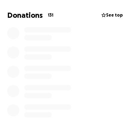
Io da solo non ho i mezzi… ma se ci uniamo, possiamo
cambiare questa realtà. Anche condividere il
Donations
131
See top
progetto puoi aiutare: ogni gesto conta.
Ogni donazione verrà utilizzata solo per questo
progetto, e fornirò aggiornamenti continui con foto
e video dei progressi.
Grazie per far parte di questo sogno e aiutare i
bambini del mio villaggio a costruire un futuro
migliore.