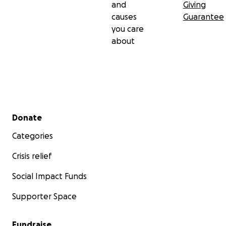
and
Giving
causes
Guarantee
you care
about
Secondary menu
Donate
Categories
Crisis relief
Social Impact Funds
Supporter Space
Fundraise