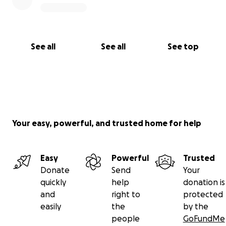
See all
See all
See top
Your easy, powerful, and trusted home for help
Easy
Powerful
Trusted
Donate
Send
Your
quickly
help
donation is
and
right to
protected
easily
the
by the
people
GoFundMe