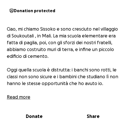
Donation protected
Ciao, mi chiamo Sissoko e sono cresciuto nel villaggio
di Souk
outali , in Mali. La mia scuola elementare era
fatta di paglia, poi, con gli sforzi dei nostri fratelli,
abbiamo costruito muri di terra, e infine un piccolo
edificio di cemento.
Oggi quella scuola è distrutta: i banchi sono rotti, le
classi non sono sicure e i bambini che studiano lì non
hanno le stesse opportunità che ho avuto io.
Il mio sogno è ridare dignità a quella scuola,
Read more
garantendo almeno banchi nuovi e una struttura più
sicura, perché ogni bambino merita di sognare e
Donate
Share
imparare in un ambiente dignitoso.