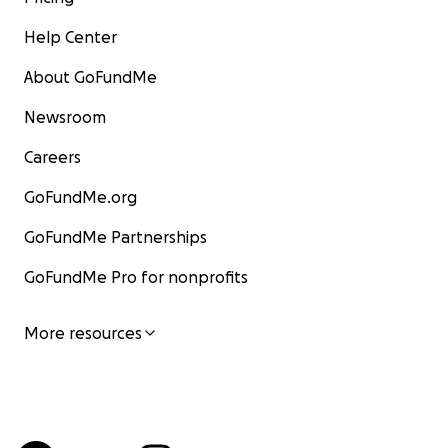
Help Center
About GoFundMe
Newsroom
Careers
GoFundMe.org
GoFundMe Partnerships
GoFundMe Pro for nonprofits
More resources