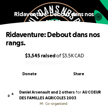
Ridaventure: Debout dans nos
rangs.
Ridaventure: Debout dans nos
rangs.
$3,545
raised
of
$3.5K
CAD
0% complete
Donate
Share
Daniel Arsenault and 2 others
for
AU COEUR
A
D
DES FAMILLES AGRICOLES 2003
Co-organized