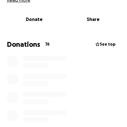
Read more
Cette année, nous avons décidé de mettre cette
force collective au service d’une cause qui touche
Donate
Share
bien plus que les chemins de terre : le bien-être des
familles agricoles du Québec.
Au Cœur des Familles Agricoles (ACFA) est un
Donations
76
See top
organisme essentiel qui offre du soutien
psychosocial aux producteurs agricoles et à leurs
proches. Ils tendent la main à ceux qui, souvent dans
l’ombre, vivent de grandes pressions, de l’isolement
ou des situations de détresse. Leur mission est
humaine, urgente, et profondément enracinée dans
notre territoire.
Pourquoi RidAventure s’implique?
Parce que beaucoup d’entre nous roulent à travers
les terres agricoles du Québec. On admire les