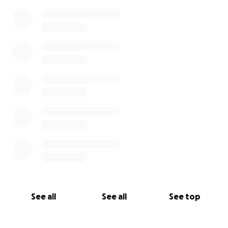
https://www.youtube.com/watch?v=s2OvxlZ18y0
See all
See all
See top