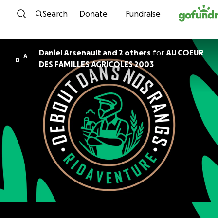
Skip to content
Search
Donate
Fundraise
Daniel Arsenault and 2 others
for
AU COEUR
A
D
DES FAMILLES AGRICOLES 2003