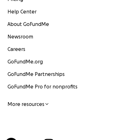
Help Center
About GoFundMe
Newsroom
Careers
GoFundMe.org
GoFundMe Partnerships
GoFundMe Pro for nonprofits
More resources