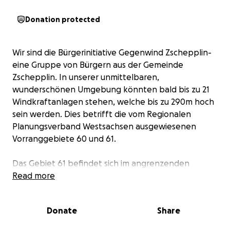
Donation protected
Wir sind die Bürgerinitiative Gegenwind Zschepplin-
eine Gruppe von Bürgern aus der Gemeinde
Zschepplin. In unserer unmittelbaren,
wunderschönen Umgebung könnten bald bis zu 21
Windkraftanlagen stehen, welche bis zu 290m hoch
sein werden. Dies betrifft die vom Regionalen
Planungsverband Westsachsen ausgewiesenen
Vorranggebiete 60 und 61.
Das Gebiet 61 befindet sich im angrenzenden
Naturschutz- und einstigem Natura 2000 Gebiet.
Read more
Hier rasten ganzjährig verschiedene Vogelarten, die
von der Bundesregierung kurzfristig teilweise von
Donate
Share
der Liste der schützenswerten Arten genommen
wurde. Zu Unrecht! Kraniche, Störche, Schwäne,