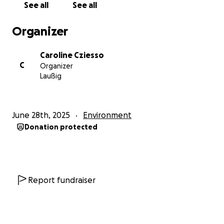
See all
See all
Werteverlust unserer Grundstücke hinnehmen (laut
RWI- Studie von 2018). Nicht zu vergessen sind die
Organizer
langwierigen, erheblichen und störenden
Baumaßnahmen.
Caroline Cziesso
C
Organizer
Diese Belastungen für Mensch, Tier und Umwelt
Laußig
werden aufgrund von finanziellen Anreizen für
Investoren, Landeigentümer und die Gemeinde
ignoriert.
June 28th, 2025
Environment
Donation protected
Bisher erfolgten durch die Bürgerinitiative
umfangreiche Informationsveranstaltungen für die
Bürger der Gemeinde Zschepplin. Dies möchten wir
mit Referenten zukünftig fortführen.
Weiterhin benötigen wir fundierte Fachgutachten
Report fundraiser
von anerkannten Experten sowie daraus
resultierende rechtliche Beratungen.
Zusätzlich möchten wir den Bürgen in Form von