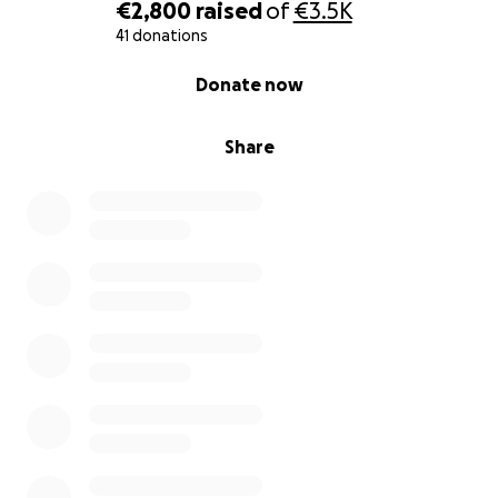
Flyern Informationen zukommen lassen.
€2,800
raised
of
€3.5K
41 donations
In Form einer Spende tragt ihr zum Schutz unserer
0% complete
Donate now
Landschaft und Tierwelt bei.
Wir freuen uns über jegliche Unterstützung.
Share
Die Bürgerinitiative Gegenwind Zschepplin bedankt
sich bei allen Spendern.