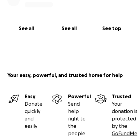
See all
See all
See top
Your easy, powerful, and trusted home for help
Easy
Powerful
Trusted
Donate
Send
Your
quickly
help
donation is
and
right to
protected
easily
the
by the
people
GoFundMe