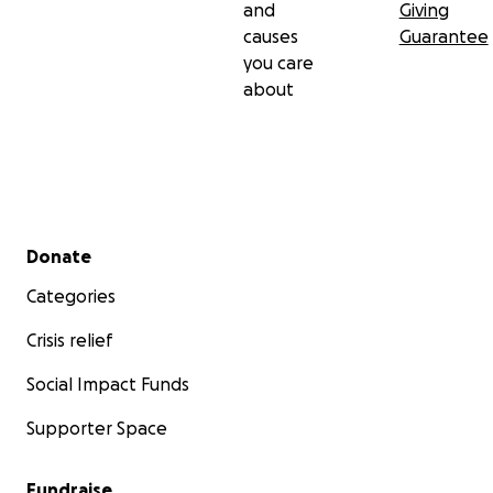
and
Giving
causes
Guarantee
you care
about
Secondary menu
Donate
Categories
Crisis relief
Social Impact Funds
Supporter Space
Fundraise